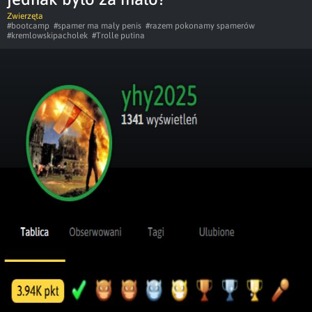
Zwierzęta
#bootcamp
#spamer ma mały penis
#razem pokonamy spamerów
#kremlowskipacholek
#Trolle putina