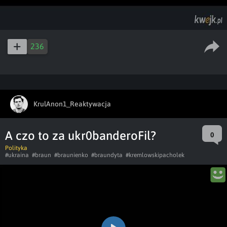
236
KrulAnon1_Reaktywacja
A czo to za ukr0banderoFil?
0
Polityka
#ukraina
#braun
#braunienko
#braundyta
#kremlowskipacholek