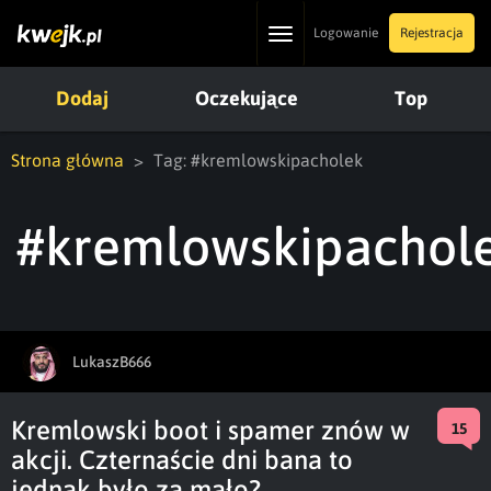
Toggle
Logowanie
Rejestracja
navigation
Dodaj
Oczekujące
Top
Strona główna
Tag: #kremlowskipacholek
#kremlowskipachol
LukaszB666
Kremlowski boot i spamer znów w
15
akcji. Czternaście dni bana to
jednak było za mało?