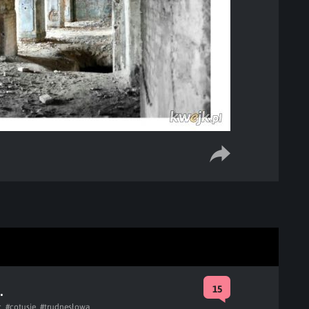
.
15
c
#cotusie
#trudnesłowa