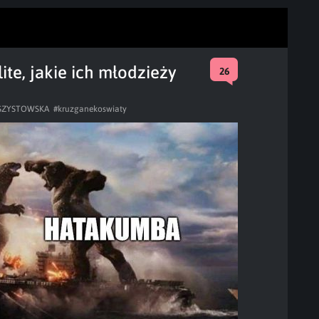
te, jakie ich młodzieży
26
ASZYSTOWSKA
#kruzganekoswiaty