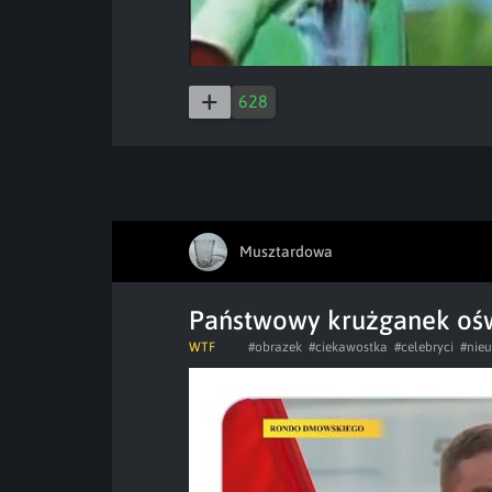
628
Musztardowa
Państwowy krużganek oś
WTF
#obrazek
#ciekawostka
#celebryci
#nie