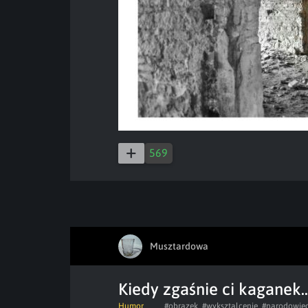
569
Musztardowa
Kiedy zgaśnie ci kaganek..
Humor
#obrazek
#wyksztalcenie
#narodowie