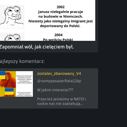
Zapomniał wół, jak cielęciem był.
ajlepszy komentarz:
zostales_zbanowany_V4
@osmypasazerfiata126p 

W jakim interesie???

Przecież jesteśmy w NATO i 
ruskie nas nie zaatakują...