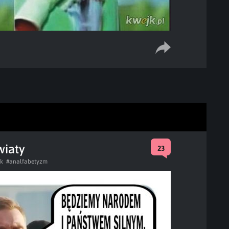
wiaty
23
uk
#analfabetyzm