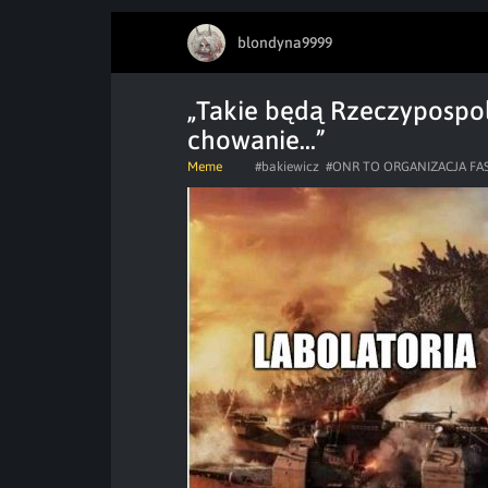
blondyna9999
„Takie będą Rzeczypospoli
chowanie…”
Meme
#bakiewicz
#ONR TO ORGANIZACJA F