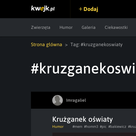
Dodaj
Zwierzęta
Humor
Galeria
Ciekawostki
Strona główna
Tag: #kruzganekoswiaty
#kruzganekoswi
Imragaliel
Krużganek oświaty
Humor
#mem
#homm3
#pic
#bakiewicz
#kru