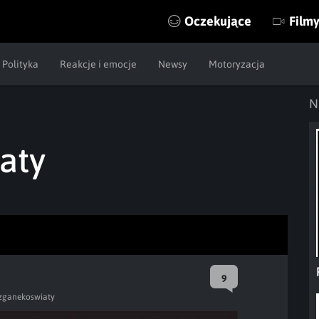
Oczekujące
Film
Polityka
Reakcje i emocje
Newsy
Motoryzacja
N
aty
9
zganekoswiaty