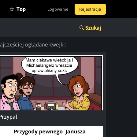
y
Top
Logowanie
Rejestracja
Szukaj
ajczęściej oglądane kwejki:
Przypał