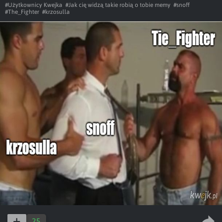
#Użytkownicy Kwejka
#Jak cię widzą takie robią o tobie memy
#snoff
#The_Fighter
#krzosulla
25