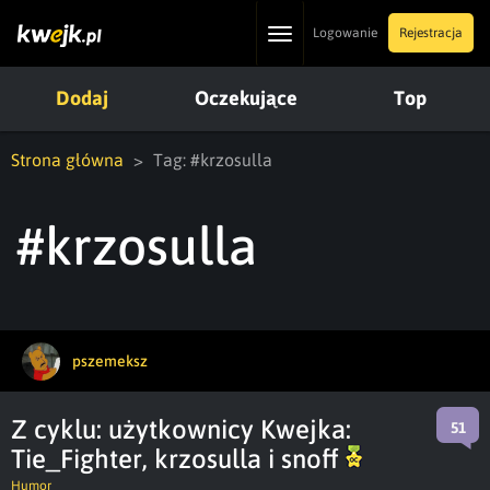
Toggle
Logowanie
Rejestracja
navigation
Dodaj
Oczekujące
Top
Strona główna
Tag: #krzosulla
#krzosulla
pszemeksz
Z cyklu: użytkownicy Kwejka:
51
Tie_Fighter, krzosulla i snoff
Humor