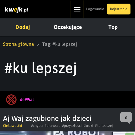
Toggle
Logowanie
Rejestracja
navigation
Dodaj
Oczekujące
Top
Strona główna
Tag: #ku lepszej
#ku lepszej
de99ial
Aj Waj zagubione jak dzieci
0
Ciekawostki
#chyba
#pierwsze
#przyszlosci
#kroki
#ku lepszej