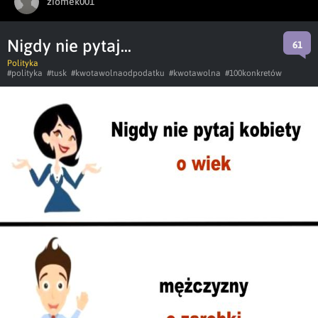
ziomek001
Nigdy nie pytaj...
61
Polityka
#polityka
#tusk
#kwotawolnaodpodatku
#kwotawolna
#100konkretów