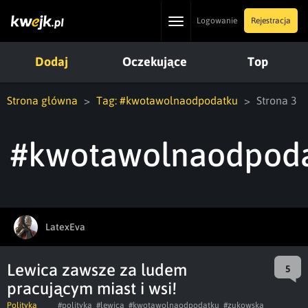
Toggle
Logowanie
Rejestracja
navigation
Dodaj
Oczekujące
Top
Strona główna
Tag: #kwotawolnaodpodatku
Strona 3
#kwotawolnaodpod
LatexEva
Lewica zawsze za ludem
5
pracującym miast i wsi!
Polityka
#polityka
#lewica
#kwotawolnaodpodatku
#zukowska