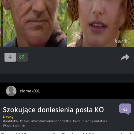
69
ziomek001
Szokujące doniesienia posła KO
63
Newsy
#polityka
#news
#kwotawolnaodpodatku
#koalicjaobywatelska
#kwotawolna