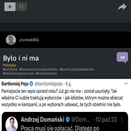
71
ziomek001
Było i ni ma
59
Polityka
#polityka
#kwotawolnaodpodatku
#koalicjaobywatelska
#obietnicewyborcze
#kwotawolna