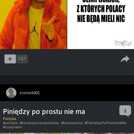
747
ziomek001
Piniędzy po prostu nie ma
2
Polityka
#polityka
#kwotawolnaodpodatku
#kwotawolna
#PieniedzyPoProstuNieMa
#tuskanakin