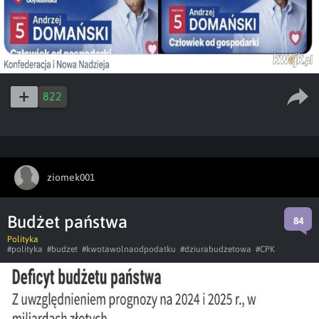
822
ziomek001
Budżet państwa
84
Polityka
#polityka
#budzet
#kwotawolnaodpodatku
#dziurabudzetowa
#CPK