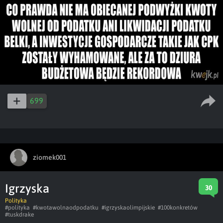
699
ziomek001
Igrzyska
30
Polityka
#polityka
#kwotawolnaodpodatku
#igrzyskaolimpijskie
#100konkretów
#tuskdrake