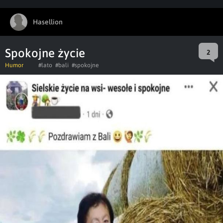
Hasellion
Spokojne życie
2
Humor
#lato
#bali
#spokojne