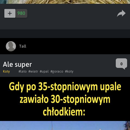
980
Tall
Ale super
0
Koty
#lato
#wiatr
#upal
#goraco
#koty