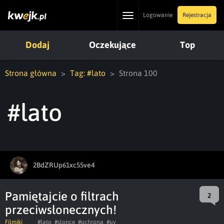
Toggle
Logowanie
Rejestracja
navigation
Dodaj
Oczekujące
Top
Strona główna
Tag: #lato
Strona 100
#lato
2BdZRUp61xc55ve4
Pamiętajcie o filtrach
2
przeciwsłonecznych!
Filmiki
#lato
#slonce
#ochrona
#uv