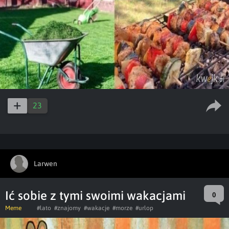
23
Larwen
Ić sobie z tymi swoimi wakacjami
0
Meme
#lato
#znajomy
#wakacje
#morze
#urlop