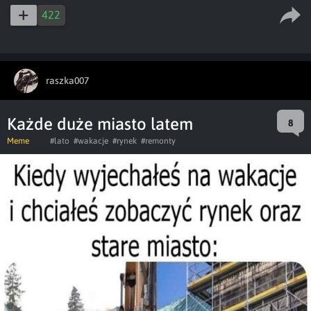
captions
ful
422
raszka007
Każde duże miasto latem
8
Meme
#lato
#wakacje
#rynek
#remonty