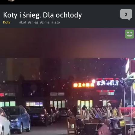
Koty i śnieg. Dla ochłody
2
Koty
#kot
#snieg
#zima
#lato