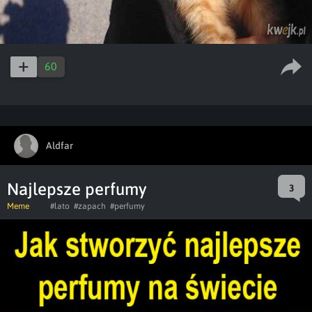
60
Aldfar
Najlepsze perfumy
3
Meme
#lato
#zapach
#perfumy