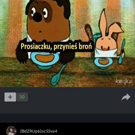
30
2BdZRUp61xc55ve4