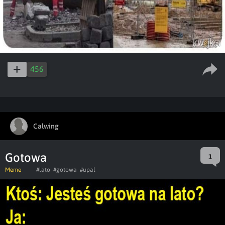
456
Calwing
Gotowa
1
Meme
#lato
#gotowa
#upal