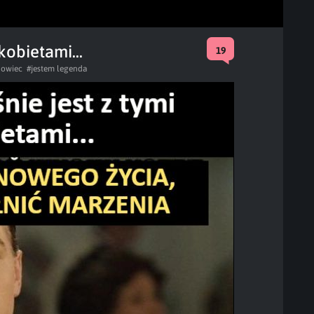
kobietami...
19
dowiec
#jestem legenda