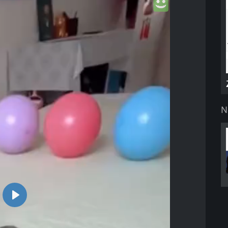
N
Play