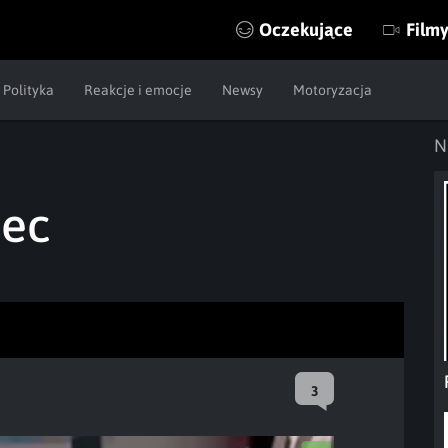
Oczekujące
Film
Polityka
Reakcje i emocje
Newsy
Motoryzacja
N
iec
3