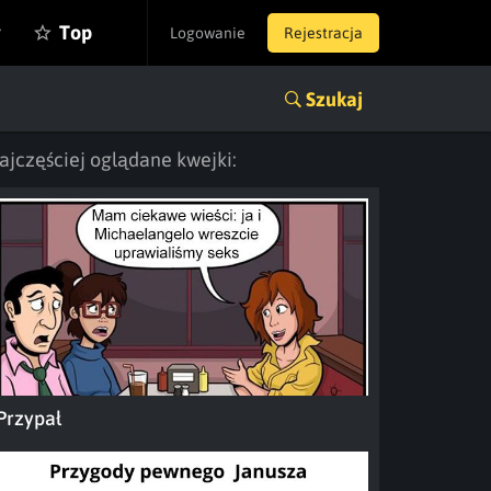
y
Top
Logowanie
Rejestracja
Szukaj
ajczęściej oglądane kwejki:
Przypał