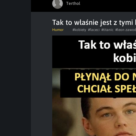
Terthol
Tak to właśnie jest z tymi 
Humor
#kobiety
#faceci
#titanic
#leon zawo