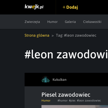
Dodaj
Zwierzęta
Humor
Galeria
Ciekawostki
Strona główna
Tag: #leon zawodowiec
#leon zawodow
Kukulkan
Pieseł zawodowiec
Humor
#humor
#pies
#leon zawodowiec