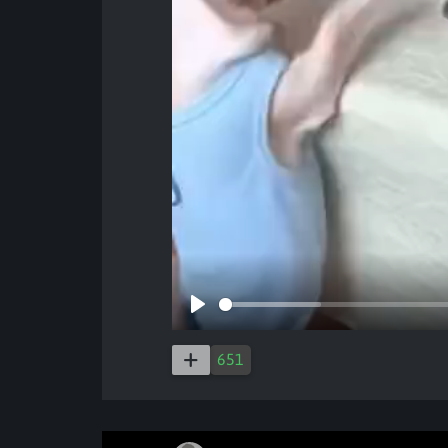
Play
651