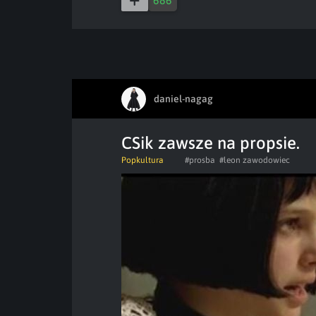
686
daniel-nagag
CSik zawsze na propsie.
Popkultura
#prosba
#leon zawodowiec