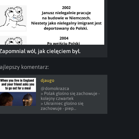
Zapomniał wół, jak cielęciem był.
ajlepszy komentarz:
djaugo
@domokrazca 

> Polak głośno się zachowuje - 
kolejny czwartek

> Ukrainiec głośno się 
zachowuje - piep...