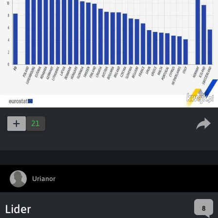
21
Urianor
Lider
8