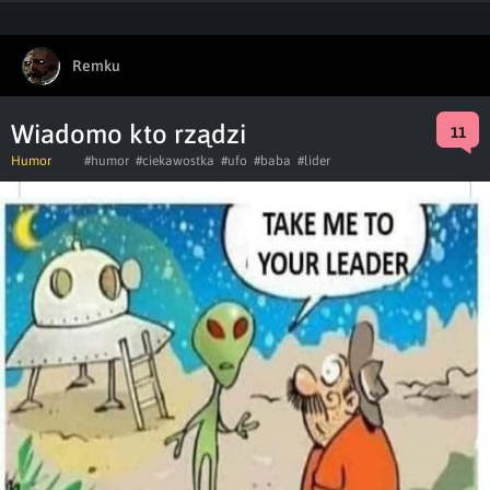
Remku
Wiadomo kto rządzi
11
Humor
#humor
#ciekawostka
#ufo
#baba
#lider