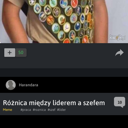
50
Harandara
Różnica między liderem a szefem
10
Meme
#praca
#roznica
#szef
#lider