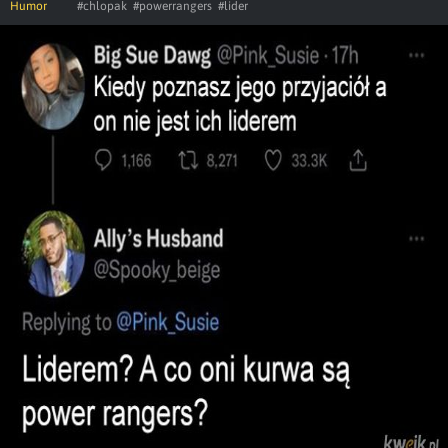
Humor
#chlopak
#powerrangers
#lider