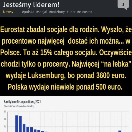
Jesteśmy liderem!
1
Newsy
#polska
#socjal
#rodzinny
#lider
#eurostat