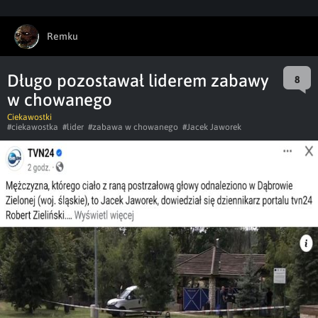
Remku
Długo pozostawał liderem zabawy
8
w chowanego
Ciekawostki
#ciekawostka
#lider
#zabawa w chowanego
#Jacek Jaworek