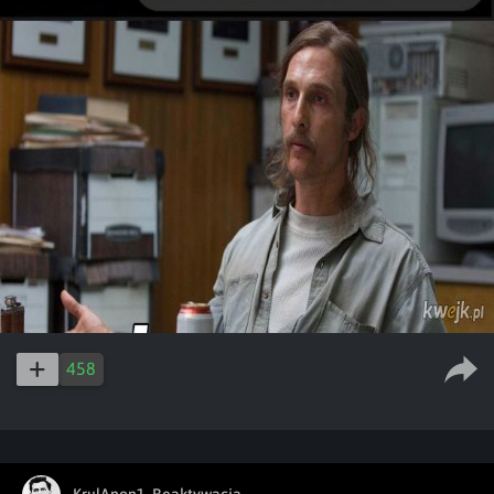
458
KrulAnon1_Reaktywacja