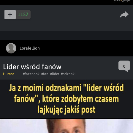
1157
Loralellion
Lider wśród fanów
0
Humor
#facebook
#fan
#lider
#odznaki