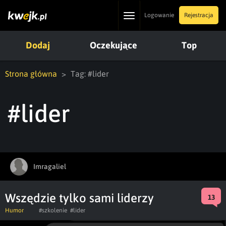
Toggle
Logowanie
Rejestracja
navigation
Dodaj
Oczekujące
Top
Strona główna
Tag: #lider
#lider
Imragaliel
Wszędzie tylko sami liderzy
13
Humor
#szkolenie
#lider