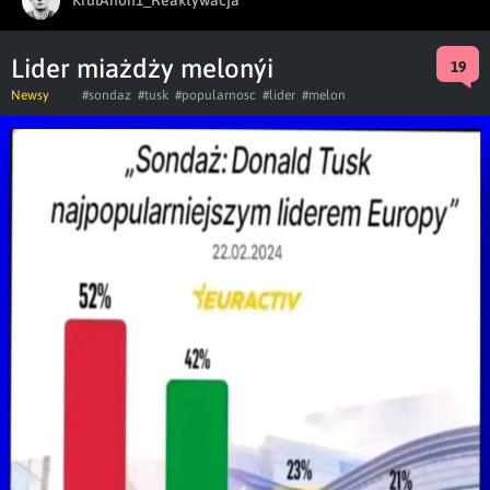
Lider miażdży melonýi
19
Newsy
#sondaz
#tusk
#popularnosc
#lider
#melon