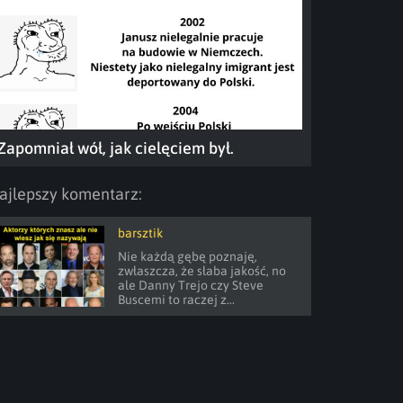
Zapomniał wół, jak cielęciem był.
ajlepszy komentarz:
barsztik
Nie każdą gębę poznaję, 
zwłaszcza, że słaba jakość, no 
ale Danny Trejo czy Steve 
Buscemi to raczej z...