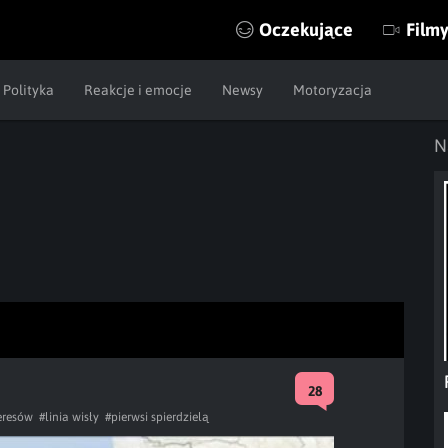
Oczekujące
Film
Polityka
Reakcje i emocje
Newsy
Motoryzacja
N
28
teresów
#linia wisły
#pierwsi spierdzielą