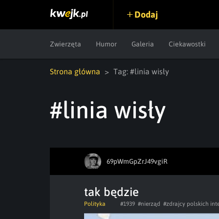
Dodaj
Zwierzęta
Humor
Galeria
Ciekawostki
Strona główna
Tag: #linia wisły
#linia wisły
69pWmGpZrJ49vgiR
tak będzie
Polityka
#1939
#nierząd
#zdrajcy polskich in