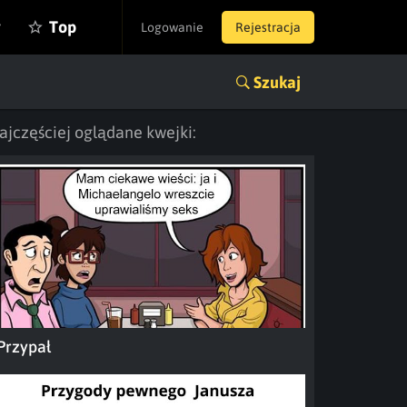
y
Top
Logowanie
Rejestracja
Szukaj
ajczęściej oglądane kwejki:
Przypał