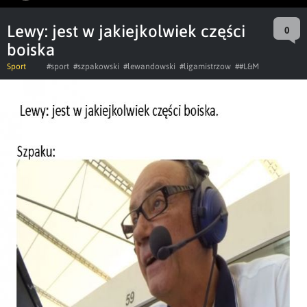
Lewy: jest w jakiejkolwiek części
0
boiska
Sport
#sport
#szpakowski
#lewandowski
#ligamistrzow
##L&M