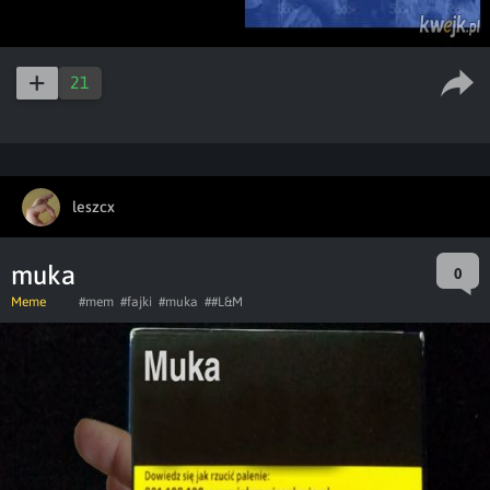
21
leszcx
muka
0
Meme
#mem
#fajki
#muka
##L&M