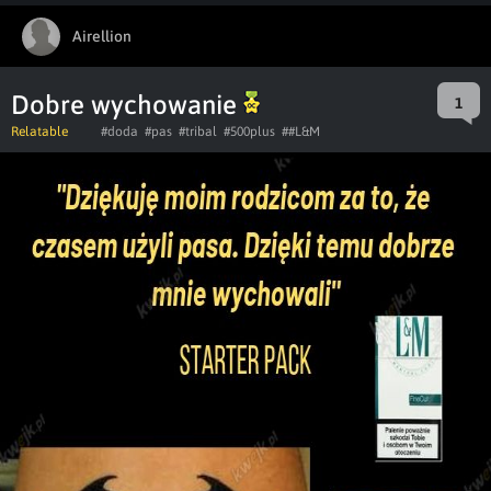
Airellion
Dobre wychowanie
1
Relatable
#doda
#pas
#tribal
#500plus
##L&M