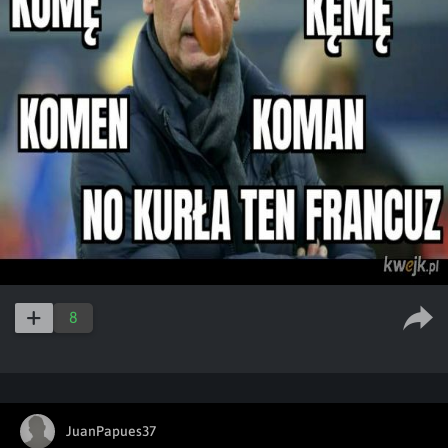
8
JuanPapues37