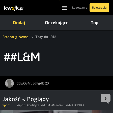
Toggle
Logowanie
Rejestracja
navigation
Dodaj
Oczekujące
Top
Strona główna
Tag: ##L&M
##L&M
ddwOv4ru5dFgdDQX
Jakość < Poglądy
9
Sport
#sport
#polityka
##L&M
#Mentzen
##MARCINIAK