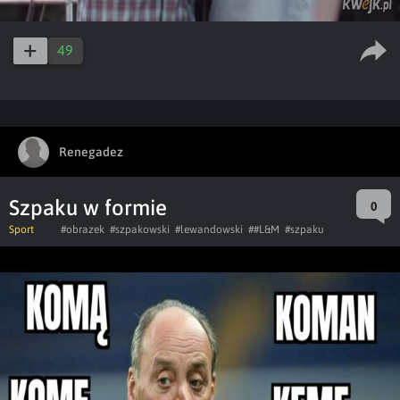
49
Renegadez
Szpaku w formie
0
Sport
#obrazek
#szpakowski
#lewandowski
##L&M
#szpaku