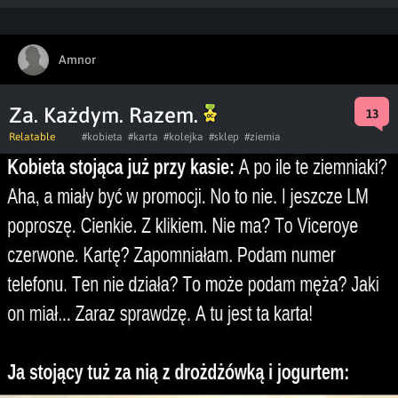
Amnor
Za. Każdym. Razem.
13
Relatable
#kobieta
#karta
#kolejka
#sklep
#ziemia