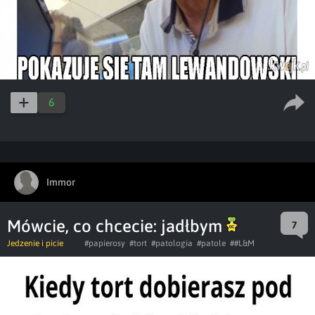
6
Immor
Mówcie, co chcecie: jadłbym
7
Jedzenie i picie
#papierosy
#tort
#patologia
#patole
##L&M