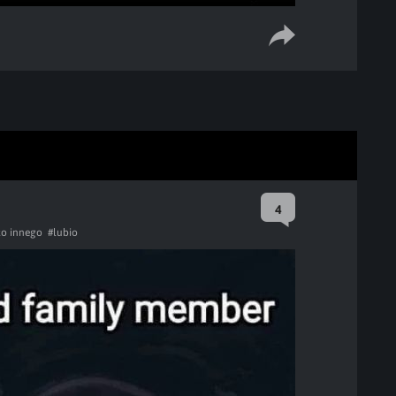
4
co innego
#lubio