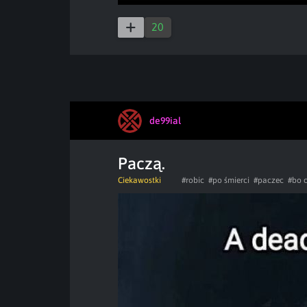
20
de99ial
Paczą.
Ciekawostki
#robic
#po śmierci
#paczec
#bo 