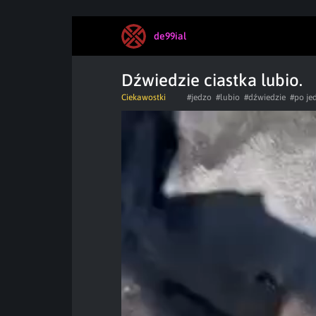
de99ial
Dźwiedzie ciastka lubio.
Ciekawostki
#jedzo
#lubio
#dźwiedzie
#po j