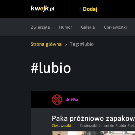
Dodaj
Zwierzęta
Humor
Galeria
Ciekawostki
Strona główna
Tag: #lubio
#lubio
de99ial
Paka próżniowo zapako
Ciekawostki
#zwierzaki
#mientkie
#lubio
#leż