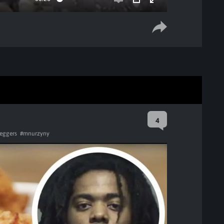
Enable
PIP
Enter
captions
fullscreen
4
eggers
#mnurzyny