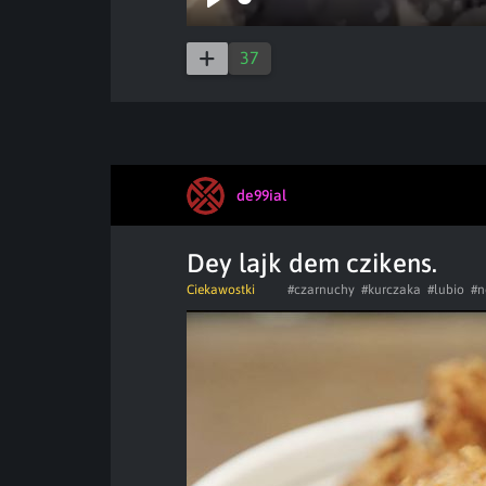
Play
37
de99ial
Dey lajk dem czikens.
Ciekawostki
#czarnuchy
#kurczaka
#lubio
#n