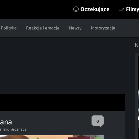
Oczekujące
Film
Polityka
Reakcje i emocje
Newsy
Motoryzacja
N
wana
0
ańsko
#roznące