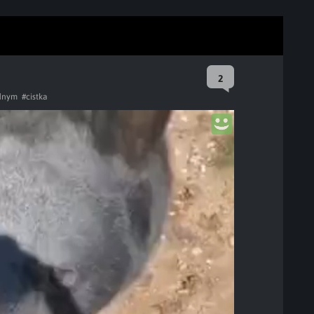
2
ednym
#cistka