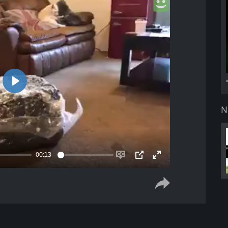
Play
N
00:13
Enable
PIP
Enter
captions
fullscreen