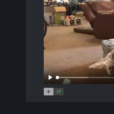
Play
28