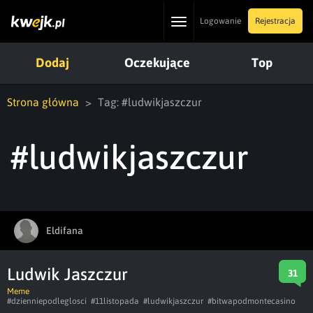
Toggle
Logowanie
Rejestracja
navigation
Dodaj
Oczekujące
Top
Strona główna
Tag: #ludwikjaszczur
#ludwikjaszczur
Eldifana
Ludwik Jaszczur
31
Meme
#dzienniepodleglosci
#11listopada
#ludwikjaszczur
#bitwapodmontecasino