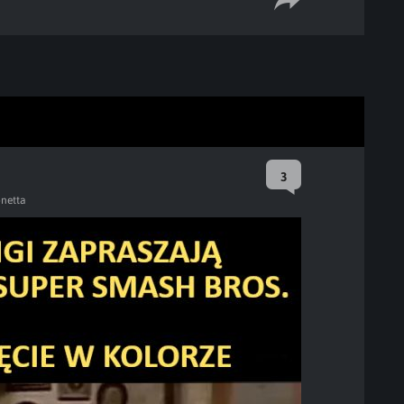
3
netta