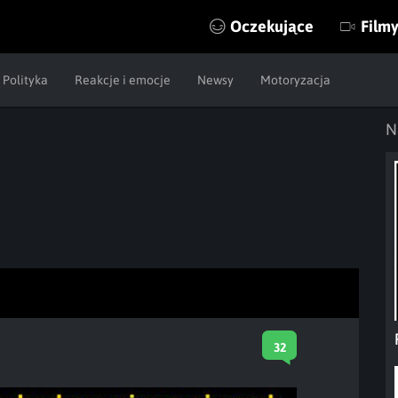
Oczekujące
Film
Polityka
Reakcje i emocje
Newsy
Motoryzacja
N
32