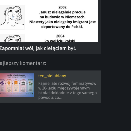
Zapomniał wół, jak cielęciem był.
ajlepszy komentarz:
ten_nielubiany
Fajnie, ale rozwój feminatywów 
w 20-leciu międzywojennym 
istniał dokładnie z tego samego 
powodu, co...