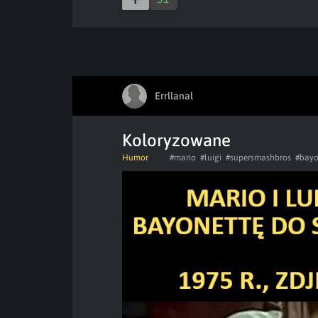
Errllanal
Koloryzowane
Humor
#mario
#luigi
#supersmashbros
#bayo