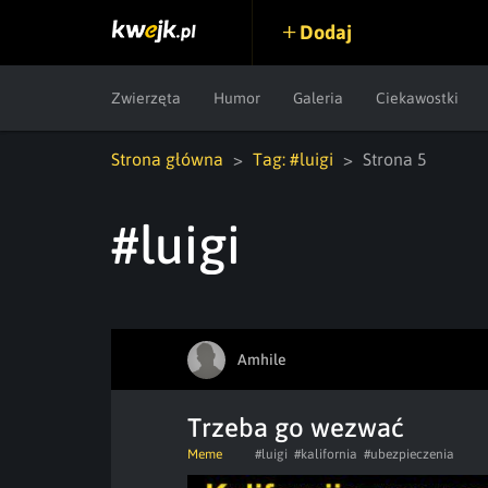
Dodaj
Zwierzęta
Humor
Galeria
Ciekawostki
Strona główna
Tag: #luigi
Strona 5
#luigi
Amhile
Trzeba go wezwać
Meme
#luigi
#kalifornia
#ubezpieczenia