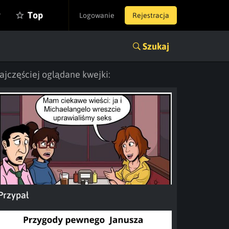
y
Top
Logowanie
Rejestracja
Szukaj
ajczęściej oglądane kwejki:
Przypał