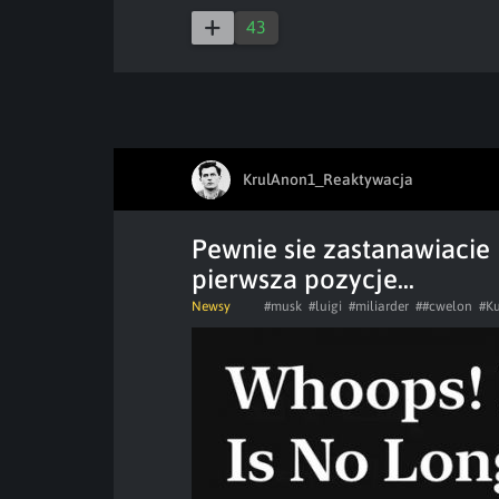
43
KrulAnon1_Reaktywacja
Pewnie sie zastanawiacie 
pierwsza pozycje...
Newsy
#musk
#luigi
#miliarder
##cwelon
#Ku