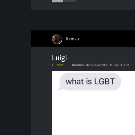
Remku
Luigi
Humor
#humor
#ciekawostka
#luigi
#lgbt