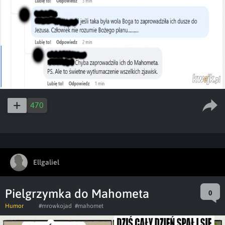
470
Ellgaliel
Pielgrzymka do Mahometa
0
Humor
#mrowkojad
#mahomet