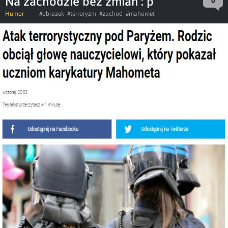
Na zachodzie bez zmian : p
0
Humor
#obrazek
#terroryzm
#zachod
#mahomet