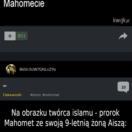
803
B6SIr3UW7GNLvZ9o
'''
10
Ciekawostki
#islam
#mahomet