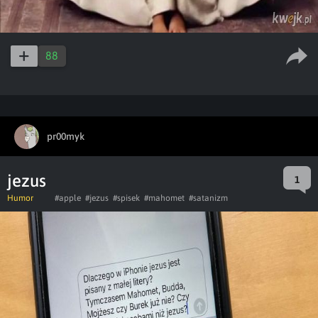
88
pr00myk
jezus
1
Humor
#apple
#jezus
#spisek
#mahomet
#satanizm