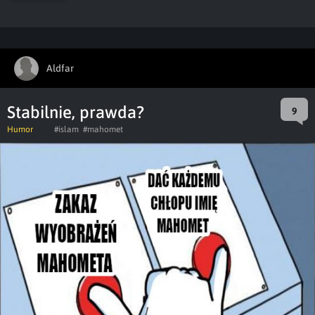
Aldfar
Stabilnie, prawda?
9
Humor
#islam
#mahomet