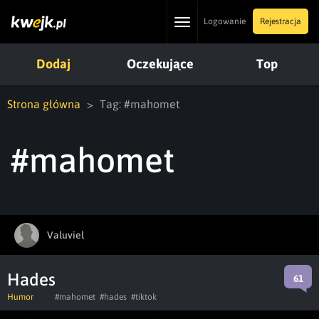
Toggle
Logowanie
Rejestracja
navigation
Dodaj
Oczekujące
Top
Strona główna
Tag: #mahomet
#mahomet
Valuviel
Hades
61
Humor
#mahomet
#hades
#tiktok