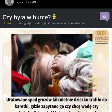
djedi_teaser
Czy była w burce?
51
Humor
#bog
#jezus
#turcja
#trzesienieziemi
#mahomet