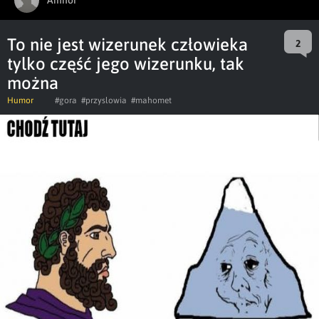
To nie jest wizerunek człowieka
2
tylko część jego wizerunku, tak
można
Humor
#gora
#przyslowia
#mahomet