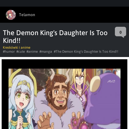
Telamon
The Demon King's Daughter Is Too
0
Kind!!
Kreskówki i anime
#humor
#cute
#anime
#manga
#The Demon King's Daughter Is Too Kind!!