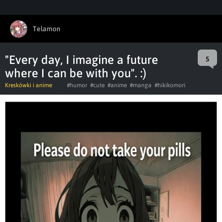
Telamon
"Every day, I imagine a future
5
where I can be with you". :)
Kreskówki i anime
#humor
#cute
#anime
#manga
#hikikomori