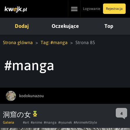
Toggle
Logowanie
Rejestracja
navigation
Dodaj
Oczekujące
Top
Strona główna
Tag: #manga
Strona 85
#manga
kodokunazou
洞窟の女
4
Galeria
#art
#anime
#manga
#rysunek
#AnimeArtStyle