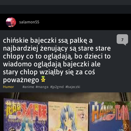
salamon55
chińskie bajeczki ssą pałkę a
7
najbardziej żenujący są stare stare
chłopy co to oglądają, bo dzieci to
wiadomo oglądają bajeczki ale
stary chłop wziąłby się za coś
poważnego
Humor
#anime
#manga
#jp2gmd
#bajeczki