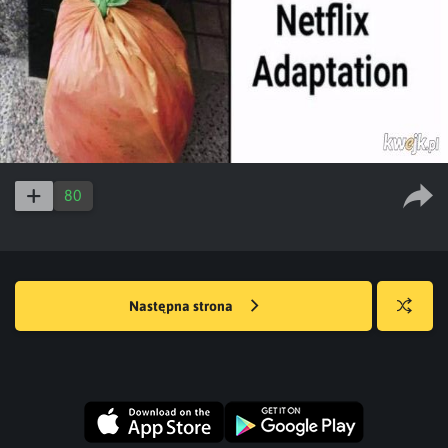
80
Następna strona
Losuj
kwejka