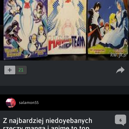
21
salamon55
Z najbardziej niedoyebanych
6
rzeczy manga i anime to top