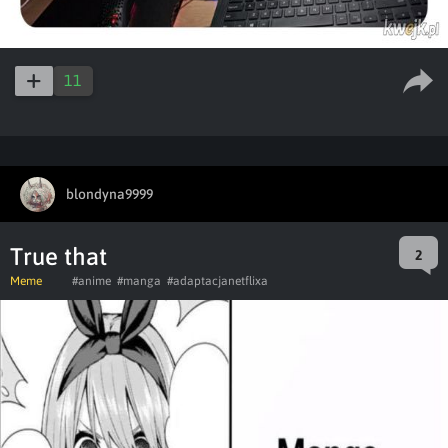
11
blondyna9999
True that
2
Meme
#anime
#manga
#adaptacjanetflixa