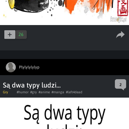
26
Plylylylylyp
Są dwa typy ludzi...
2
Gry
#humor
#gry
#anime
#manga
#left4dead