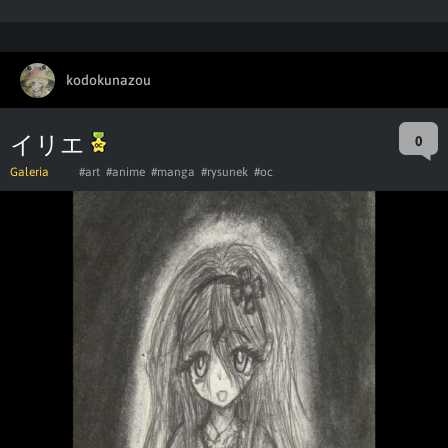
kodokunazou
イリエ
0
Galeria
#art
#anime
#manga
#rysunek
#oc