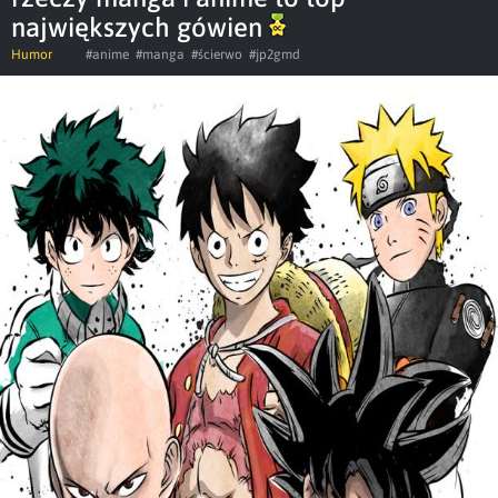
największych gówien
Humor
#anime
#manga
#ścierwo
#jp2gmd