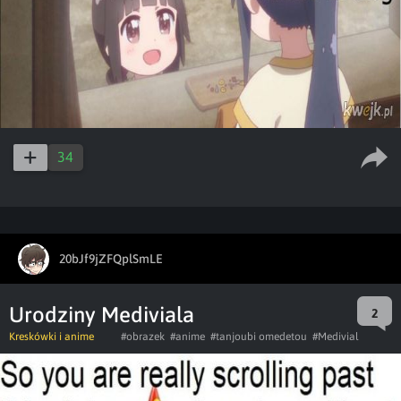
34
20bJf9jZFQplSmLE
Urodziny Mediviala
2
Kreskówki i anime
#obrazek
#anime
#tanjoubi omedetou
#Medivial