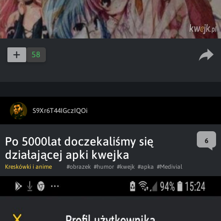
58
S9Xr6T44IGczIQOi
Po 5000lat doczekaliśmy się
6
działającej apki kwejka
Kreskówki i anime
#obrazek
#humor
#kwejk
#apka
#Medivial