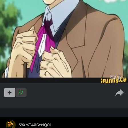
37
S9Xr6T44IGczIQOi