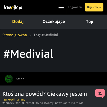
Toggle
Logowanie
Rejestracja
navigation
Dodaj
Oczekujące
Top
Strona główna
Tag: #Medivial
#Medivial
Sater
Ktoś zna powód? Ciekawy jestem
11
Kreskówki i anime
#obrazek
#rip
#Medivial
#Albo stworzył nowe konto kto ta wie