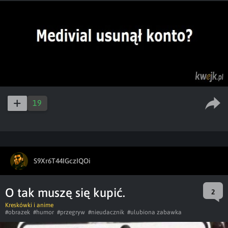
19
S9Xr6T44IGczIQOi
O tak muszę się kupić.
2
Kreskówki i anime
#obrazek
#humor
#przegryw
#nieudacznik
#ulubiona zabawka