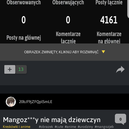
OBRAZEK ZWINIĘTY, KLIKNIJ ABY ROZWINĄĆ
13
20bJf9jZFQplSmLE
Mangoz***y nie mają dziewczyn
0
Kreskówki i anime
#obrazek
#cute
#anime
#urodziny
#mangozjeb