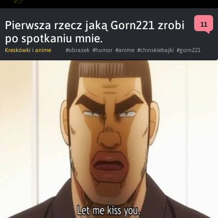
Pierwsza rzecz jaką Gorn221 zrobi
11
po spotkaniu mnie.
Kreskówki i anime
#obrazek
#humor
#anime
#chinskiebajki
#gorn221