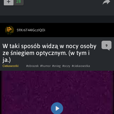
28
S9Xr6T44IGczIQOi
W taki sposób widzą w nocy osoby
9
ze śniegiem optycznym. (w tym i
ja.)
Ciekawostki
#obrazek
#humor
#snieg
#oczy
#ciekaowstka
Play