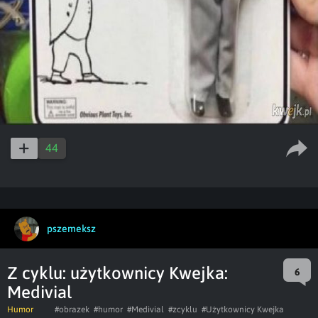
44
pszemeksz
Z cyklu: użytkownicy Kwejka:
6
Medivial
Humor
#obrazek
#humor
#Medivial
#zcyklu
#Użytkownicy Kwejka