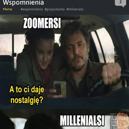
Wspomnienia
2
Meme
#wspomnienia
#gospodarka
#millenials