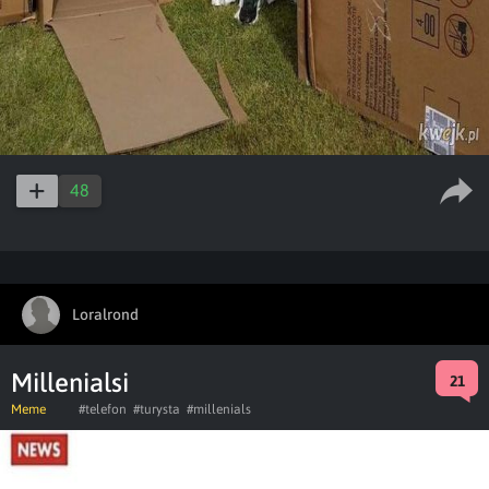
48
Loralrond
Millenialsi
21
Meme
#telefon
#turysta
#millenials