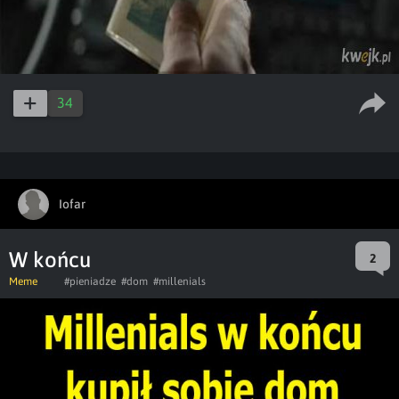
34
Iofar
W końcu
2
Meme
#pieniadze
#dom
#millenials