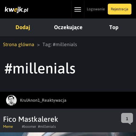
Toggle
Logowanie
Rejestracja
navigation
Dodaj
Oczekujące
Top
Strona główna
Tag: #millenials
#millenials
KrulAnon1_Reaktywacja
Fico Mastkalerek
1
Meme
#boomer
#millenials