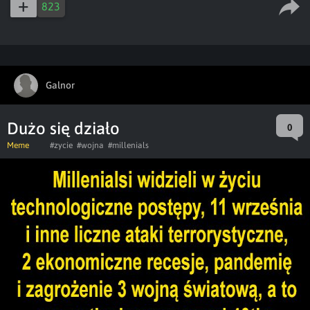
823
Galnor
Dużo się działo
0
Meme
#zycie
#wojna
#millenials