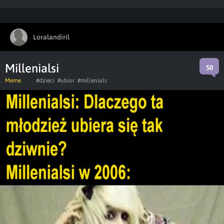
Loralandiril
Millenialsi
50
Meme
#dzieci
#ubior
#millenials