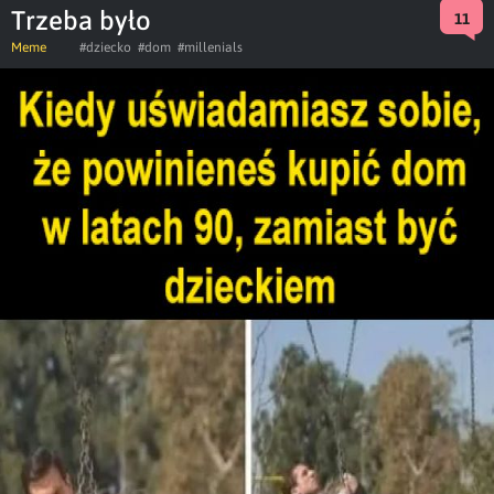
Trzeba było
11
Meme
#dziecko
#dom
#millenials