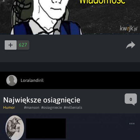
627
Loralandiril
Największe osiągnięcie
0
Humor
#manson
#osiagniecie
#millenials