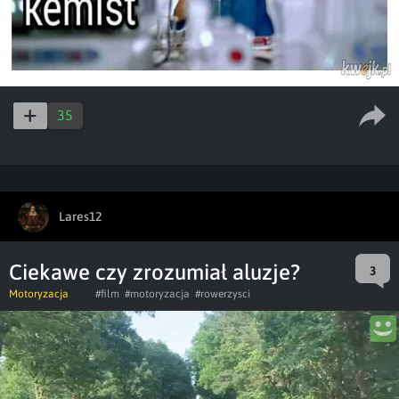
35
Lares12
Ciekawe czy zrozumiał aluzje?
3
Motoryzacja
#film
#motoryzacja
#rowerzysci