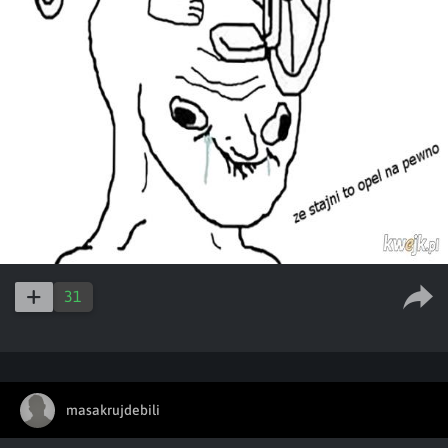
31
masakrujdebili