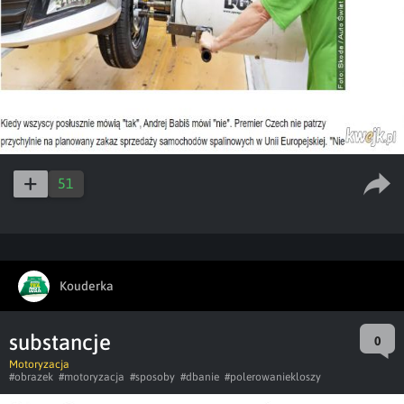
51
Kouderka
substancje
0
Motoryzacja
#obrazek
#motoryzacja
#sposoby
#dbanie
#polerowaniekloszy