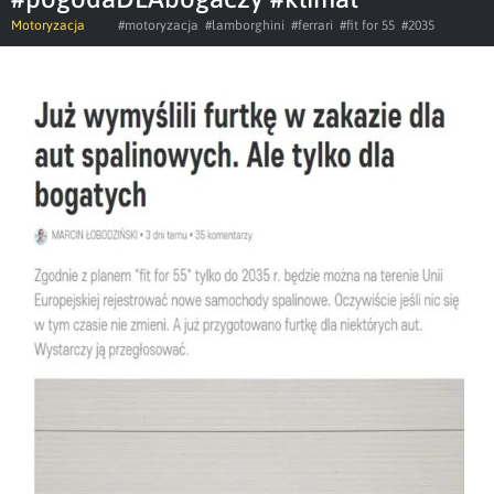
Motoryzacja
#motoryzacja
#lamborghini
#ferrari
#fit for 55
#2035