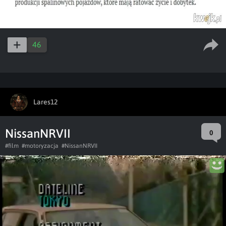
46
Lares12
NissanNRVII
0
#film
#motoryzacja
#NissanNRVII