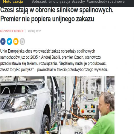
Motoryzacja
#obrazek
#motoryzacja
#czechy
#samochody spalinowe