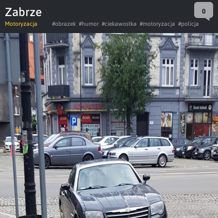
Zabrze
0
Motoryzacja
#obrazek
#humor
#ciekawostka
#motoryzacja
#policja