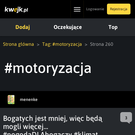
Toggle
Logowanie
Rejestracja
navigation
Dodaj
Oczekujące
Top
Strona główna
Tag: #motoryzacja
Strona 260
#motoryzacja
menenke
Bogatych jest mniej, więc będą
3
mogli więcej...
#pogodaDLAbogaczy #klimat