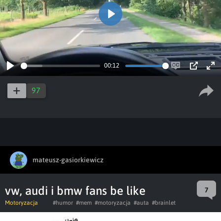
Play
00:12
Play
Enable
PIP
Ent
captions
ful
97
mateusz-gasiorkiewicz
vw, audi i bmw fans be like
7
Motoryzacja
#humor
#mem
#motoryzacja
#auta
#brainlet