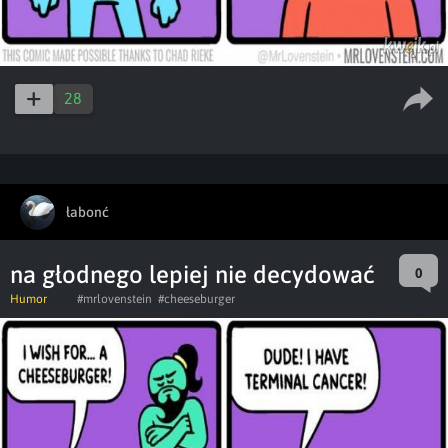
28
łabonć
na głodnego lepiej nie decydować
0
Humor
#mrlovenstein
#cheeseburger