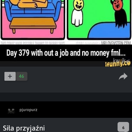
46
pjuropurz
Siła przyjaźni
6