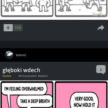
358
łabonć
głęboki wdech
1
Humor
#mrlovenstein
#wdech