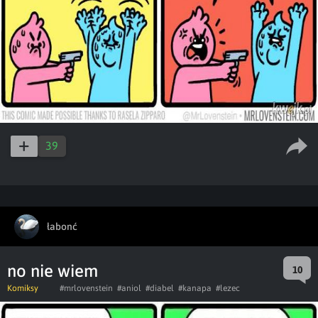
39
łabonć
no nie wiem
10
Komiksy
#mrlovenstein
#aniol
#diabel
#kanapa
#lezec