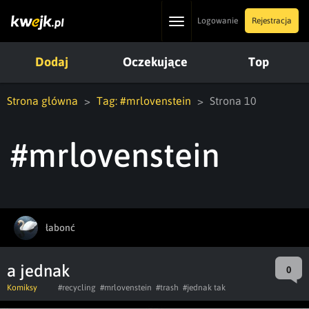
Toggle
Logowanie
Rejestracja
navigation
Dodaj
Oczekujące
Top
Strona główna
Tag: #mrlovenstein
Strona 10
#mrlovenstein
łabonć
a jednak
0
Komiksy
#recycling
#mrlovenstein
#trash
#jednak tak