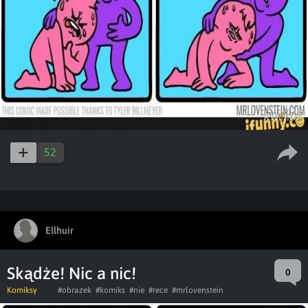
52
Ellhuir
Skądże! Nic a nic!
0
Komiksy
#obrazek
#komiks
#nie
#rece
#mrlovenstein