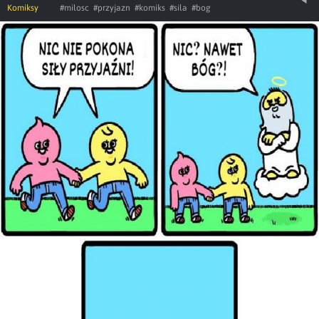
Komiksy
#milosc
#przyjazn
#komiks
#sila
#bog