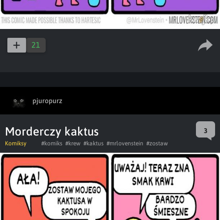
21
pjuropurz
Morderczy kaktus
3
Komiksy
#komiks
#krew
#kaktus
#mrlovenstein
#zostaw