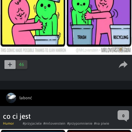
46
łabonć
co ci jest
0
Humor
#przyjaciele
#mrlovenstein
#przypomnienie
#na piwie