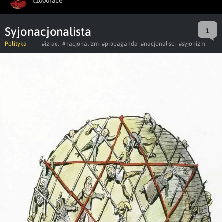
t1000race
Syjonacjonalista
1
Polityka
#izrael
#nacjonalizm
#propaganda
#nacjonalisci
#syjonizm