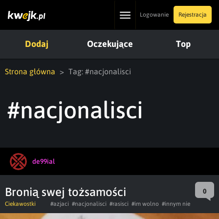
Toggle
Logowanie
Rejestracja
navigation
Dodaj
Oczekujące
Top
Strona główna
Tag: #nacjonalisci
#nacjonalisci
de99ial
Bronią swej tożsamości
0
Ciekawostki
#azjaci
#nacjonalisci
#rasisci
#im wolno
#innym nie