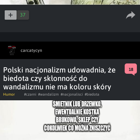
37
carcatycyn
Polski nacjonalizm udowadnia, że
18
biedota czy skłonność do
wandalizmu nie ma koloru skóry
Humor
#czarni
#wandalizm
#nacjonalisci
#biedota