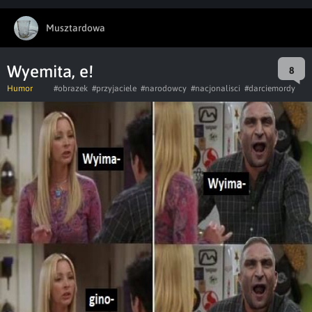
Musztardowa
Wyemita, e!
8
Humor
#obrazek
#przyjaciele
#narodowcy
#nacjonalisci
#darciemordy