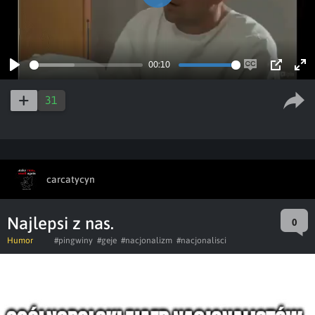
Play
00:10
Play
Enable
PIP
Ent
captions
ful
31
carcatycyn
Najlepsi z nas.
0
Humor
#pingwiny
#geje
#nacjonalizm
#nacjonalisci