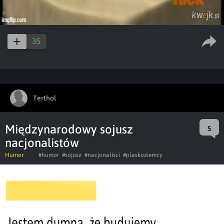
35
Terthol
Międzynarodowy sojusz
5
nacjonalistów
Humor
#humor
#sojusz
#nacjonalisci
#plaskoziemcy