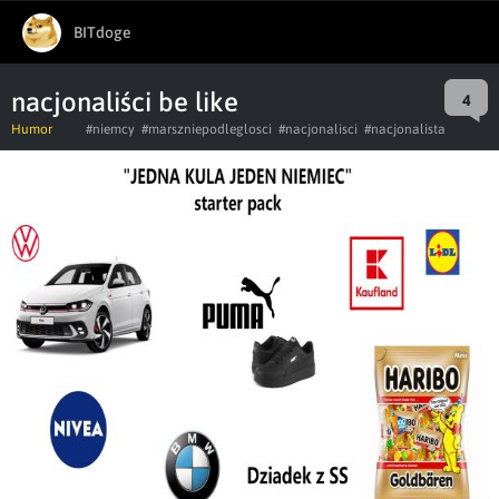
BITdoge
nacjonaliści be like
4
Humor
#niemcy
#marszniepodleglosci
#nacjonalisci
#nacjonalista