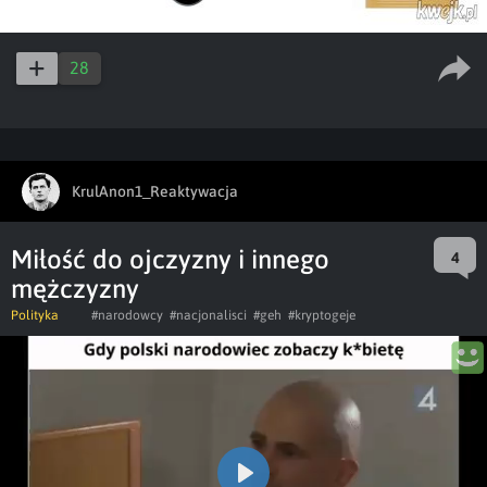
28
KrulAnon1_Reaktywacja
Miłość do ojczyzny i innego
4
mężczyzny
Polityka
#narodowcy
#nacjonalisci
#geh
#kryptogeje