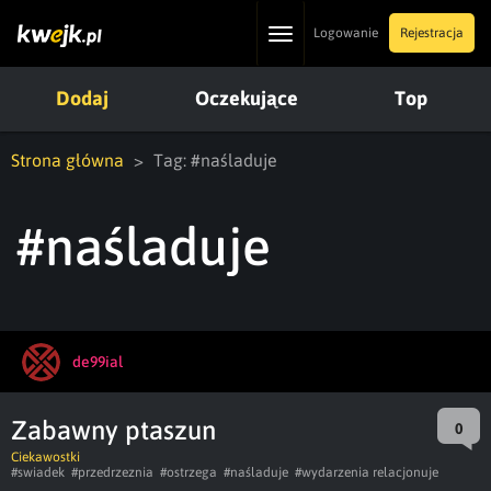
Toggle
Logowanie
Rejestracja
navigation
Dodaj
Oczekujące
Top
Strona główna
Tag: #naśladuje
#naśladuje
de99ial
Zabawny ptaszun
0
Ciekawostki
#swiadek
#przedrzeznia
#ostrzega
#naśladuje
#wydarzenia relacjonuje