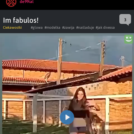
de99ial
Im fabulos!
3
Ciekawostki
#glowa
#modelka
#zawija
#naśladuje
#jak divessa
Play