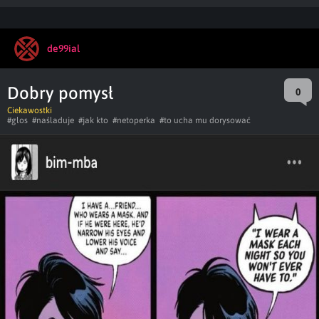
de99ial
Dobry pomysł
0
Ciekawostki
#glos
#naśladuje
#jak kto
#netoperka
#to ucha mu dorysować