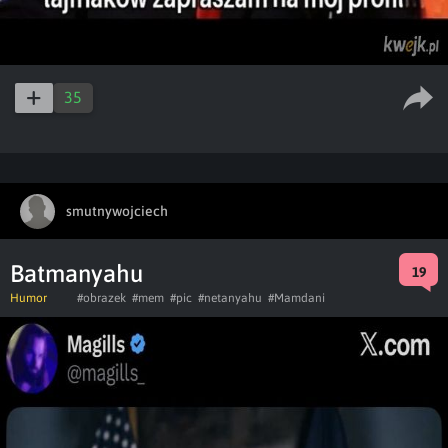
35
smutnywojciech
Batmanyahu
19
Humor
#obrazek
#mem
#pic
#netanyahu
#Mamdani