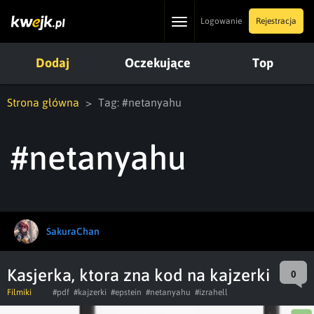
Toggle
Logowanie
Rejestracja
navigation
Dodaj
Oczekujące
Top
Strona główna
Tag: #netanyahu
#netanyahu
SakuraChan
Kasjerka, ktora zna kod na kajzerki
0
Filmiki
#pdf
#kajzerki
#epstein
#netanyahu
#izrahell