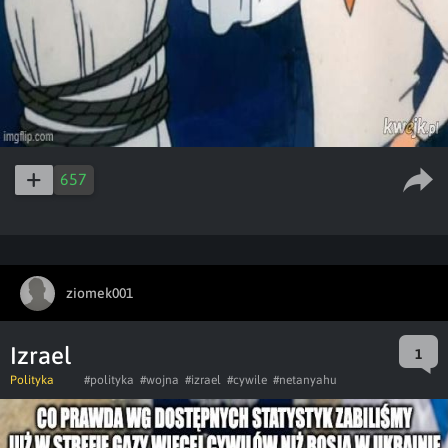
657
ziomek001
Izrael
1
Polityka
#polityka
#wojna
#izrael
#cywile
#netanyahu