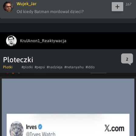
Wujek_Jar
167
Od kiedy Batman mordował dzieci?
KrulAnon1_Reaktywacja
Ploteczki
2
Plotki
#plotki
#pepsi
#nadzieja
#netanyahu
#iddo