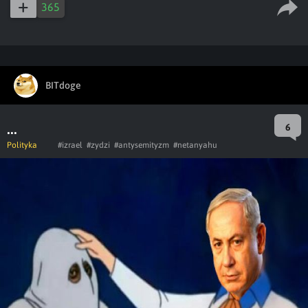
365
BITdoge
...
6
Polityka
#izrael
#zydzi
#antysemityzm
#netanyahu