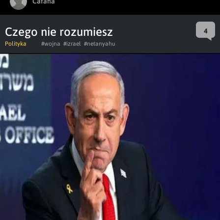
Cafana
Czego nie rozumiesz
4
Polityka
#wojna
#izrael
#netanyahu