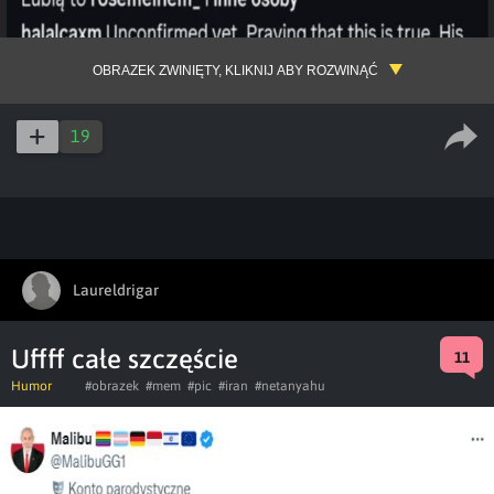
OBRAZEK ZWINIĘTY, KLIKNIJ ABY ROZWINĄĆ
19
Laureldrigar
Uffff całe szczęście
11
Humor
#obrazek
#mem
#pic
#iran
#netanyahu