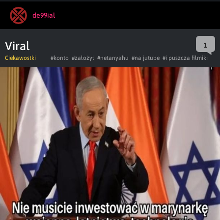
de99ial
Viral
1
Ciekawostki
#konto
#założył
#netanyahu
#na jutube
#i puszcza filmiki