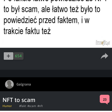
654
Galgrana
NFT to scam
23
Humor
#fakt
#scam
#nft