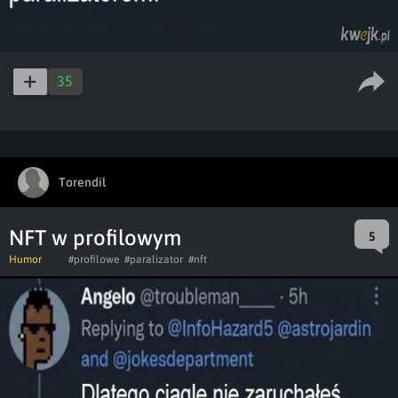
35
Torendil
NFT w profilowym
5
Humor
#profilowe
#paralizator
#nft