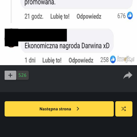
526
Następna strona
Losuj