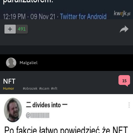
491
Malgaliel
NFT
15
Humor
#obrazek
#scam
#nft