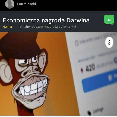
Laurelendil
Ekonomiczna nagroda Darwina
40
Humor
#malpy
#pozew
#nagroda darwina
#nft