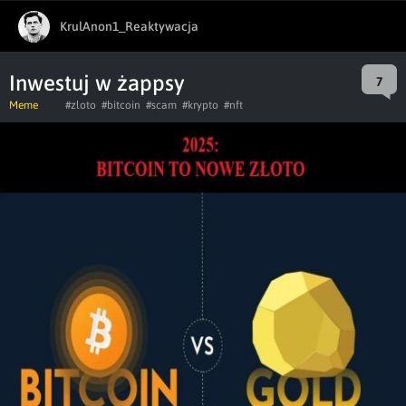
KrulAnon1_Reaktywacja
Inwestuj w żappsy
7
Meme
#zloto
#bitcoin
#scam
#krypto
#nft