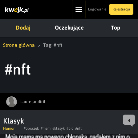
Toggle
Logowanie
Rejestracja
navigation
Dodaj
Oczekujące
Top
Strona główna
Tag: #nft
#nft
Laurelandiril
Klasyk
4
Humor
#obrazek
#mem
#klasyk
#pic
#nft