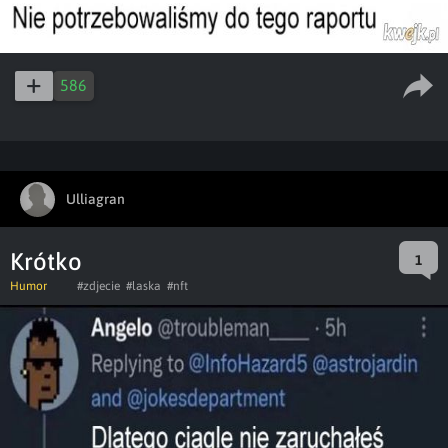
586
Ulliagran
Krótko
1
Humor
#zdjecie
#laska
#nft