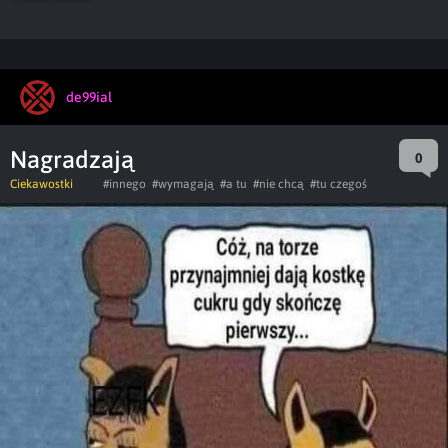
de99ial
Nagradzają
0
Ciekawostki
#innego
#wymagają
#a tu
#nie chcą
#tu czegoś