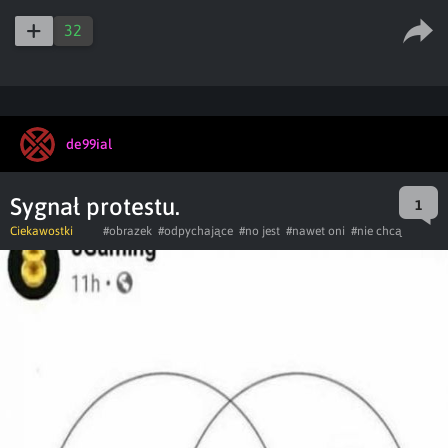
32
de99ial
Sygnał protestu.
1
Ciekawostki
#obrazek
#odpychające
#no jest
#nawet oni
#nie chcą