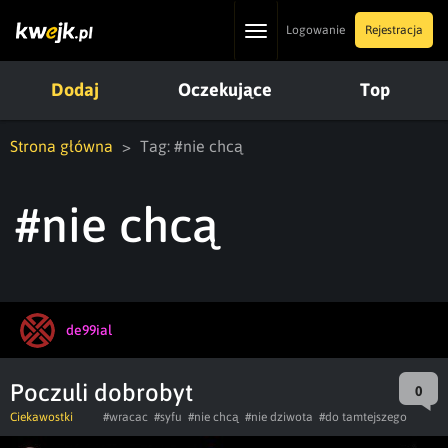
Toggle
Logowanie
Rejestracja
navigation
Dodaj
Oczekujące
Top
Strona główna
Tag: #nie chcą
#nie chcą
de99ial
Poczuli dobrobyt
0
Ciekawostki
#wracac
#syfu
#nie chcą
#nie dziwota
#do tamtejszego