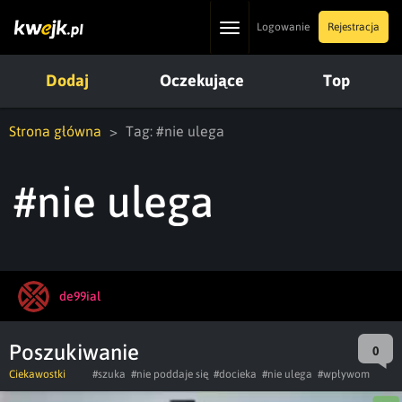
Toggle
Logowanie
Rejestracja
navigation
Dodaj
Oczekujące
Top
Strona główna
Tag: #nie ulega
#nie ulega
de99ial
Poszukiwanie
0
Ciekawostki
#szuka
#nie poddaje się
#docieka
#nie ulega
#wpływom