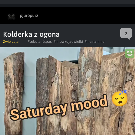
pjuropurz
Kołderka z ogona
2
Zwierzęta
#sobota
#spac
#mrowkojadwielki
#niemamnie