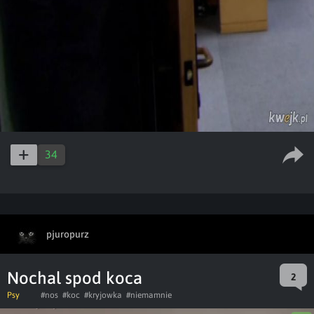
34
pjuropurz
Nochal spod koca
2
Psy
#nos
#koc
#kryjowka
#niemamnie