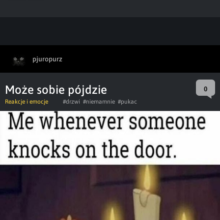
pjuropurz
Może sobie pójdzie
0
Reakcje i emocje
#drzwi
#niemamnie
#pukac