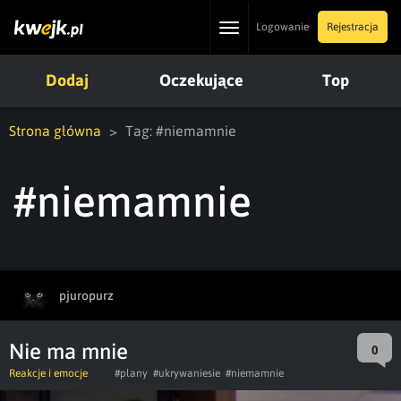
Toggle
Logowanie
Rejestracja
navigation
Dodaj
Oczekujące
Top
Strona główna
Tag: #niemamnie
#niemamnie
pjuropurz
Nie ma mnie
0
Reakcje i emocje
#plany
#ukrywaniesie
#niemamnie