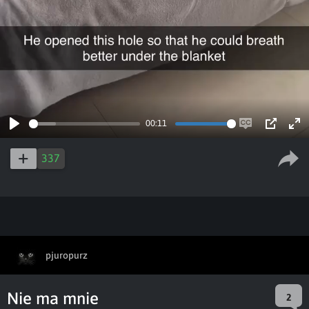
00:11
Play
Enable
PIP
Ent
captions
ful
337
pjuropurz
Nie ma mnie
2