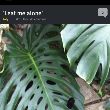
"Leaf me alone"
2
Koty
#kot
#lisc
#niemamnie