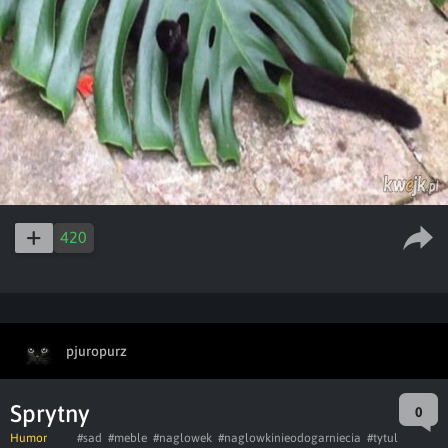
420
pjuropurz
Sprytny
0
Humor
#sad
#meble
#naglowek
#naglowkinieodogarniecia
#tytul