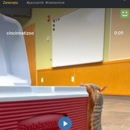
Zwierzęta
#pancernik
#niemamnie
Play