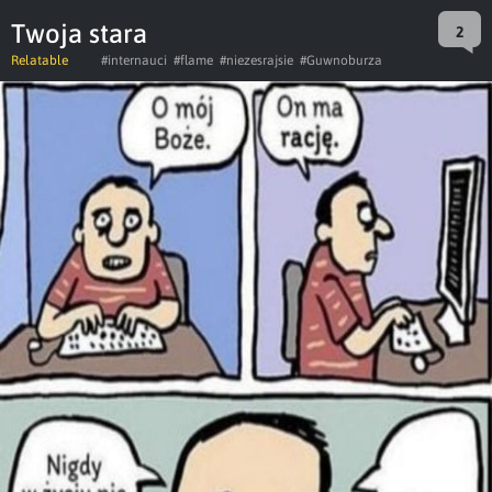
Twoja stara
2
Relatable
#internauci
#flame
#niezesrajsie
#Guwnoburza