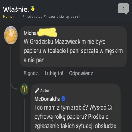
Właśnie.
5
Humor
#mcdonalds
#niezesrajsie
#grodzisk