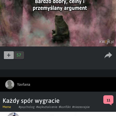
57
Yavfana
Każdy spór wygracie
11
Meme
#psycholog
#wyksztalcenie
#konflikt
#niezesrajsie