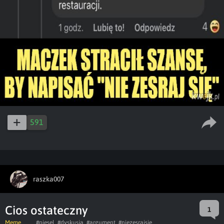
591
raszka007
Cios ostateczny
1
Meme
#piesel
#dyskusja
#argument
#niezesrajsie