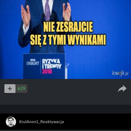
629
KrulAnon1_Reaktywacja