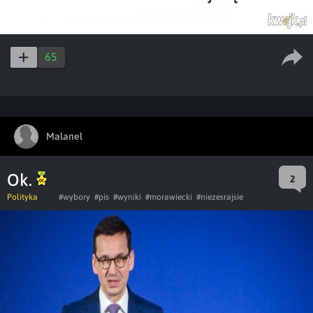
65
Malanel
Ok.
2
Polityka
#wybory
#pis
#wyniki
#morawiecki
#niezesrajsie