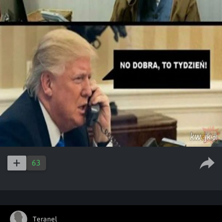
63
Teranel