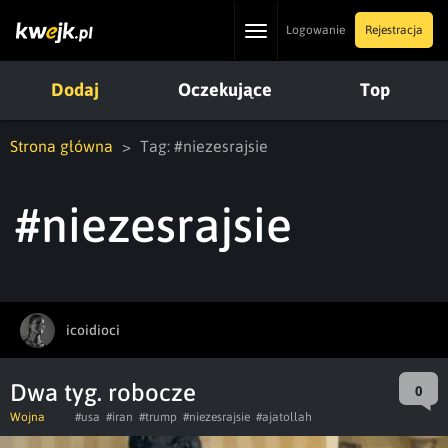
Toggle
Logowanie
Rejestracja
navigation
Dodaj
Oczekujące
Top
Strona główna
Tag: #niezesrajsie
#niezesrajsie
icoidioci
Dwa tyg. robocze
0
Wojna
#usa
#iran
#trump
#niezesrajsie
#ajatollah