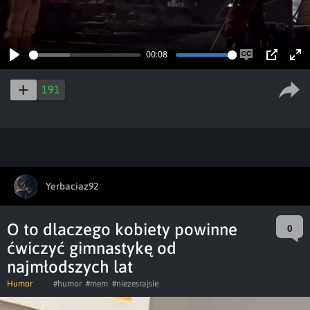
00:08
Play
Enable
PIP
Ent
captions
ful
191
Yerbaciaz92
O to dlaczego kobiety powinne
0
ćwiczyć gimnastykę od
najmłodszych lat
Humor
#humor
#mem
#niezesrajsie