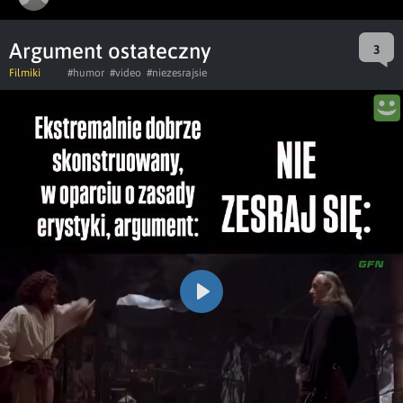
Argument ostateczny
3
Filmiki
#humor
#video
#niezesrajsie
Play