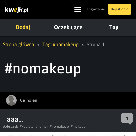
Toggle
Logowanie
Rejestracja
navigation
Dodaj
Oczekujące
Top
Strona główna
Tag: #nomakeup
Strona 1
#nomakeup
Calholen
Taaa...
1
#obrazek
#kobieta
#humor
#nomakeup
#makeup