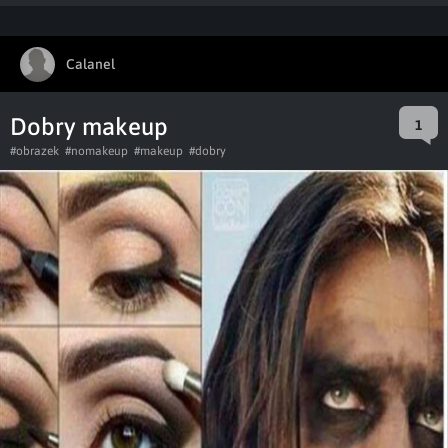
Calanel
Dobry makeup
1
#obrazek
#nomakeup
#makeup
#dobry