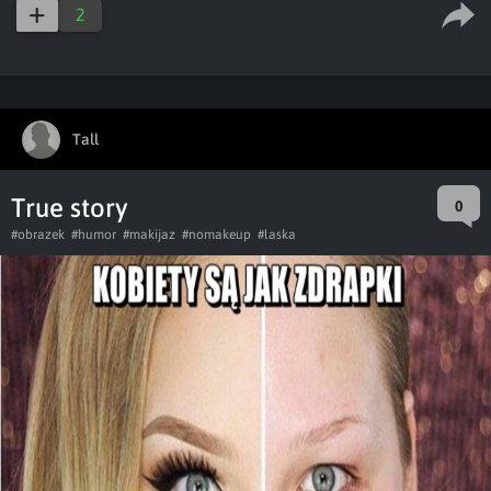
2
Tall
True story
0
#obrazek
#humor
#makijaz
#nomakeup
#laska