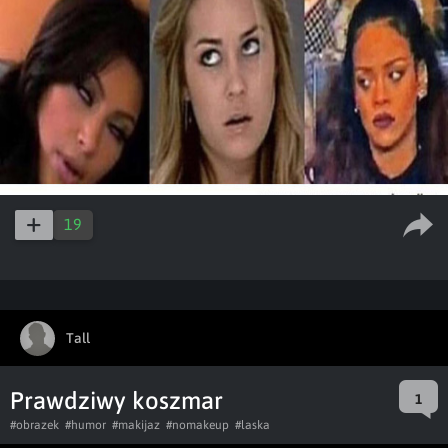
19
Tall
Prawdziwy koszmar
1
#obrazek
#humor
#makijaz
#nomakeup
#laska