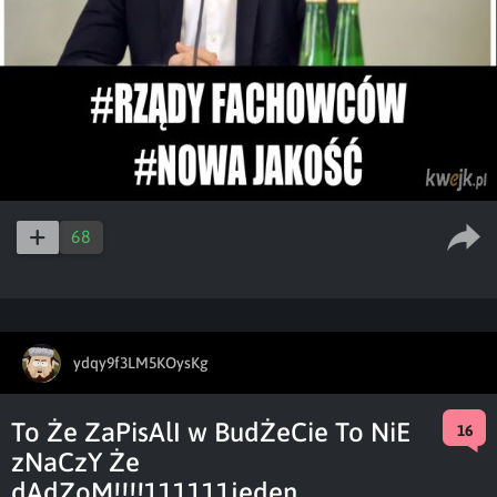
68
ydqy9f3LM5KOysKg
To Że ZaPisAlI w BudŻeCie To NiE
16
zNaCzY Że
dAdZoM!!!!111111jeden