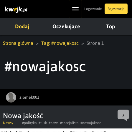
Toggle
Logowanie
Rejestracja
navigation
Dodaj
Oczekujące
Top
Strona główna
Tag: #nowajakosc
Strona 1
#nowajakosc
ziomek001
Nowa jakość
7
Newsy
#polityka
#tusk
#news
#specjalista
#nowajakosc