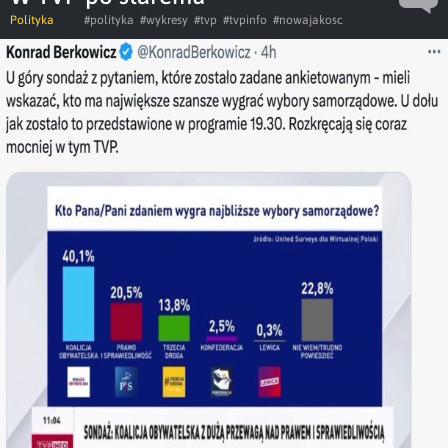
Polityka
#polityka
#wykresy
#tvp
#tvpinfo
#nowajakosc