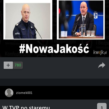
780
ziomek001
W TVP po staremu
5