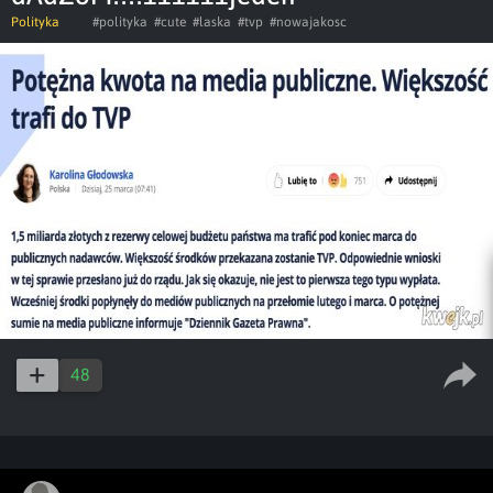
Polityka
#polityka
#cute
#laska
#tvp
#nowajakosc
48