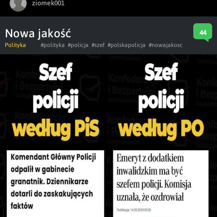
ziomek001
Nowa jakość
44
Polityka
#polityka
#policja
#szef
#polskapolicja
#nowajakosc