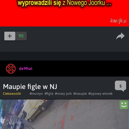
90
de99ial
Maupie figle w NJ
5
Ciekawostki
#murzyn
#figle
#nowy jork
#maupie
#typowy wtorek