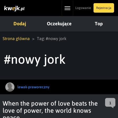
Toggle
Logowanie
Rejestracja
navigation
Dodaj
Oczekujące
Top
Strona główna
Tag: #nowy jork
#nowy jork
lewak-praworeczny
When the power of love beats the
1
love of power, the world knows
peace