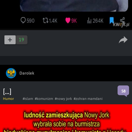
19
Darolek
[...]
58
Humor
#islam
#komunizm
#nowy jork
#zohran mamdani