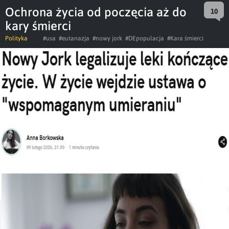
Ochrona życia od poczęcia aż do
10
kary śmierci
Polityka
#usa
#eutanazja
#nowy jork
#DEpopulacja
#Kara śmierci