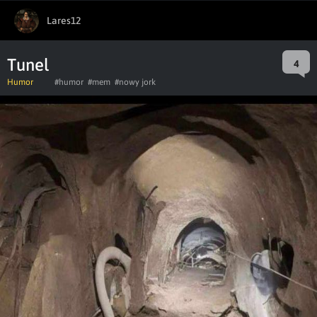
Lares12
Tunel
4
Humor
#humor
#mem
#nowy jork