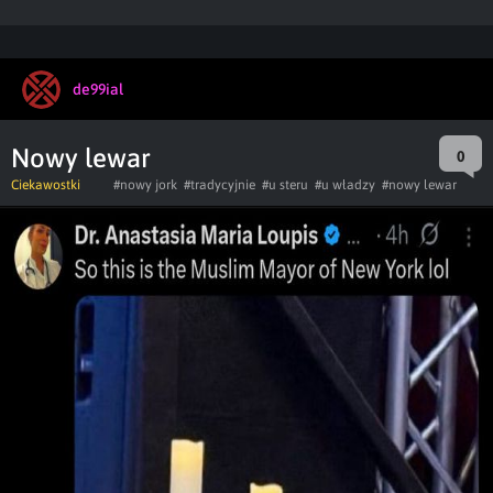
de99ial
Nowy lewar
0
Ciekawostki
#nowy jork
#tradycyjnie
#u steru
#u władzy
#nowy lewar