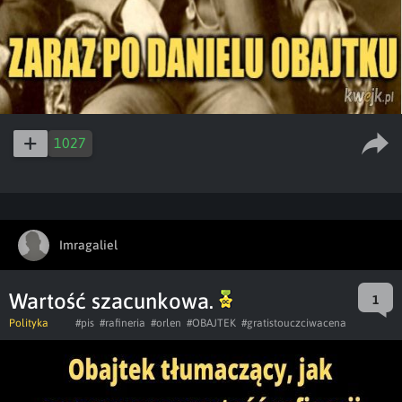
1027
Imragaliel
Wartość szacunkowa.
1
Polityka
#pis
#rafineria
#orlen
#OBAJTEK
#gratistouczciwacena