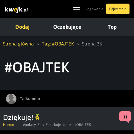
Toggle
Logowanie
Rejestracja
navigation
Dodaj
Oczekujące
Top
Strona główna
Tag: #OBAJTEK
Strona 36
#OBAJTEK
Tallaandar
Dziękuję!
11
Humor
#polacy
#pis
#dziekuje
#orlen
#OBAJTEK