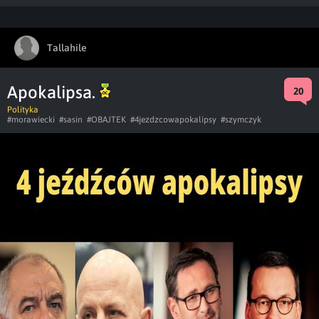
Tallahile
Apokalipsa.
20
Polityka
#morawiecki
#sasin
#OBAJTEK
#4jezdzcowapokalipsy
#szymczyk