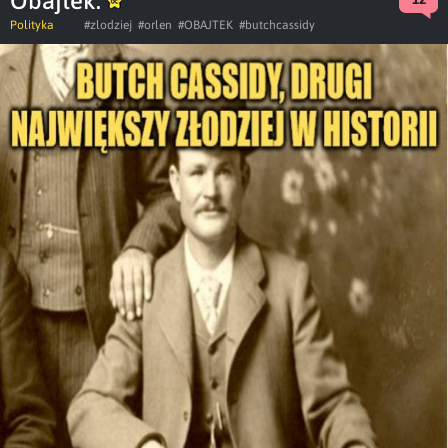
Obajtek.
Polityka
#zlodziej
#orlen
#OBAJTEK
#butchcassidy