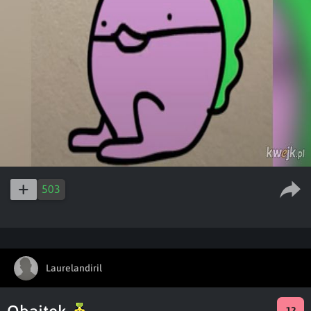
503
Laurelandiril
12