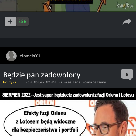
556
ziomek001
Będzie pan zadowolony
8
Polityka
#pis
#orlen
#OBAJTEK
#sasinada
#cenabenzyny