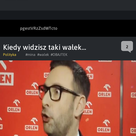
pgestVRzZsdWTcto
Kiedy widzisz taki wałek...
2
Polityka
#mina
#walek
#OBAJTEK