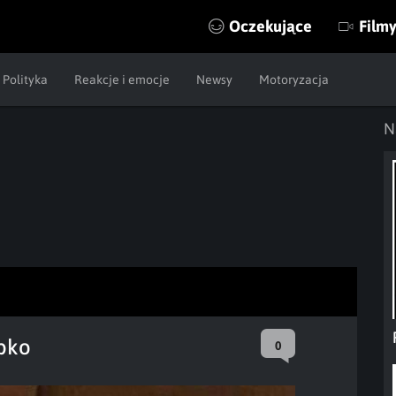
Oczekujące
Film
Polityka
Reakcje i emocje
Newsy
Motoryzacja
N
ybko
0