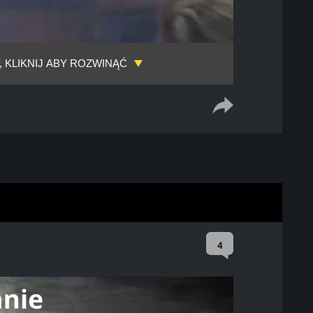
, KLIKNIJ ABY ROZWINĄĆ
4