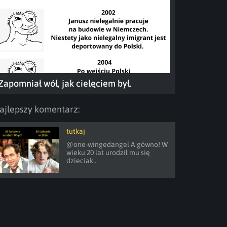
Zapomniał wół, jak cielęciem był.
ajlepszy komentarz:
tutkaj
@one-wingedangel A gówno! W 
wieku 20 lat urodził mu się 
dzieciak...