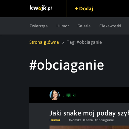
Dodaj
Zwierzęta
Humor
Galeria
Ciekawostki
Strona główna
Tag: #obciaganie
#obciaganie
Jiiijijiki
Jaki snake moj poday sz
Humor
#komiks
#laska
#obciaganie