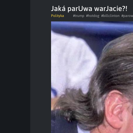
Jaká parUwa warJacie?!
Polityka
#trump
#hotdog
#billclinton
#paro