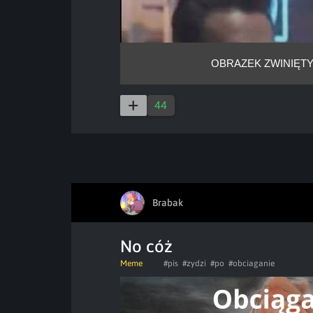
OBRAZEK ZWINIĘTY
44
Brabak
No cóż
Meme
#pis
#zydzi
#po
#obciaganie