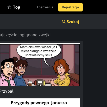
y
Top
Logowanie
Rejestracja
Szukaj
ajczęściej oglądane kwejki:
Przypał