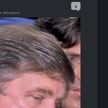
0
wa
#obciaganie