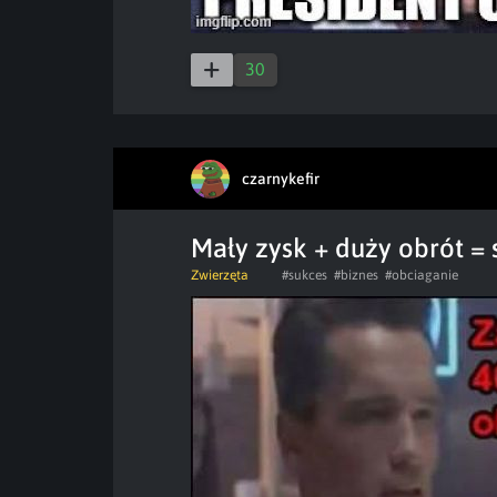
30
czarnykefir
Mały zysk + duży obrót =
Zwierzęta
#sukces
#biznes
#obciaganie