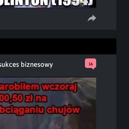
 sukces biznesowy
16