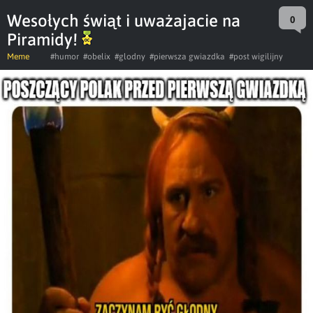
Wesołych świąt i uważajacie na
0
Piramidy!
Meme
#humor
#obelix
#glodny
#pierwsza gwiazdka
#post wigilijny