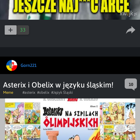
33
Gorn221
Asterix i Obelix w języku śląskim!
10
Meme
#asterix
#obelix
#Język Śląski