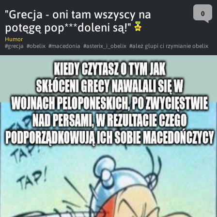
"Grecja - oni tam wszyscy na
0
potęgę pop***doleni są!"
Humor
#grecja
#obelix
#macedonia
#asterix_i_obelix
#ależ głupi ci rzymianie obelix