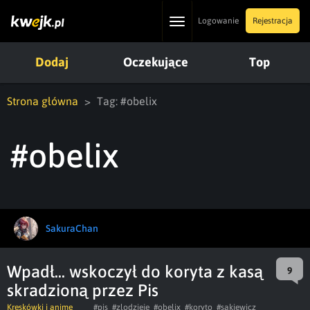
Toggle
Logowanie
Rejestracja
navigation
Dodaj
Oczekujące
Top
Strona główna
Tag: #obelix
#obelix
SakuraChan
Wpadł... wskoczył do koryta z kasą
9
skradzioną przez Pis
Kreskówki i anime
#pis
#zlodzieje
#obelix
#koryto
#sakiewicz