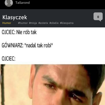
Tallarond
Klasyczek
0
Humor
#humor
#misja
#asterix
#obelix
#kleopatra