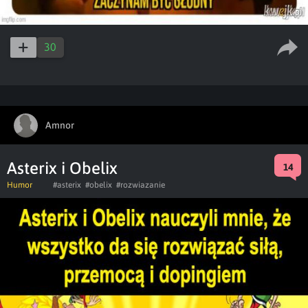
30
Amnor
Asterix i Obelix
14
Humor
#asterix
#obelix
#rozwiazanie