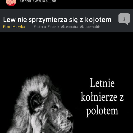
Khh8iPKw9UXa1Jba
Lew nie sprzymierza się z kojotem
2
Film i Muzyka
#asterix
#obelix
#kleopatra
#Nubernabis