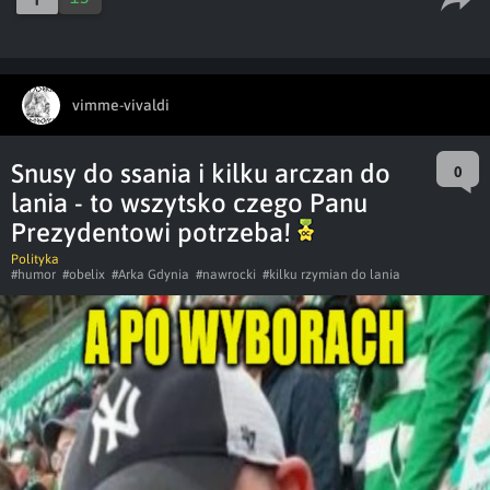
vimme-vivaldi
Snusy do ssania i kilku arczan do
0
lania - to wszytsko czego Panu
Prezydentowi potrzeba!
Polityka
#humor
#obelix
#Arka Gdynia
#nawrocki
#kilku rzymian do lania