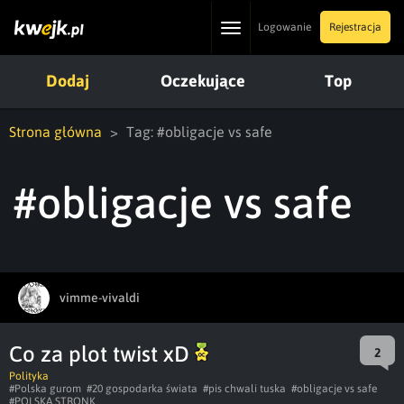
Toggle
Logowanie
Rejestracja
navigation
Dodaj
Oczekujące
Top
Strona główna
Tag: #obligacje vs safe
#obligacje vs safe
vimme-vivaldi
Co za plot twist xD
2
Polityka
#Polska gurom
#20 gospodarka świata
#pis chwali tuska
#obligacje vs safe
#POLSKA STRONK