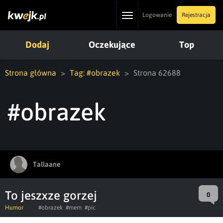
Toggle
Logowanie
Rejestracja
navigation
Dodaj
Oczekujące
Top
Strona główna
Tag: #obrazek
Strona 62688
#obrazek
Tallaane
To jeszxze gorzej
0
Humor
#obrazek
#mem
#pic