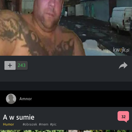
243
Amnor
A w sumie
32
Humor
#obrazek
#mem
#pic