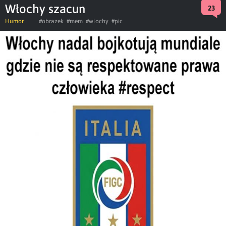
Włochy szacun
23
Humor
#obrazek
#mem
#wlochy
#pic