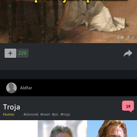
220
Aldfar
Troja
19
Humor
#obrazek
#mem
#pic
#troja