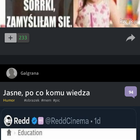
233
Galgrana
Jasne, po co komu wiedza
94
Humor
#obrazek
#mem
#pic