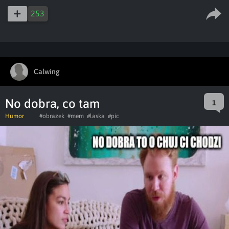
253
Calwing
No dobra, co tam
1
Humor
#obrazek
#mem
#laska
#pic