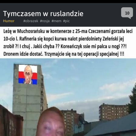
Tymczasem w ruslandzie
10
Humor
#obrazek
#rosja
#mem
#pic