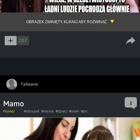
OBRAZEK ZWINIĘTY, KLIKNIJ ABY ROZWINĄĆ
207
Tallaane
Mamo
2
Humor
#obrazek
#mama
#dzieci
#mem
#pic