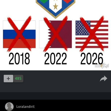
485
Loralandiril