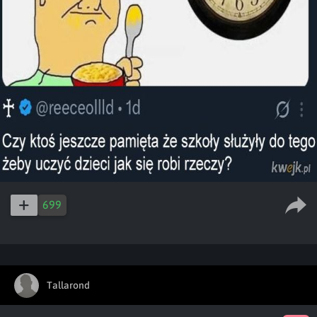
699
Tallarond