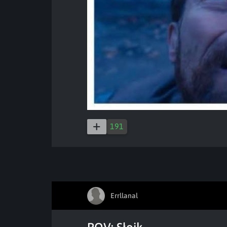
191
Errllanal