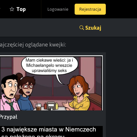
y
Top
Logowanie
Rejestracja
Szukaj
ajczęściej oglądane kwejki:
Przypał