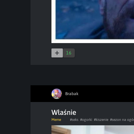
16
Brabak
Właśnie
Meme
#seks
#ogorki
#kiszenie
#sezon na ogór