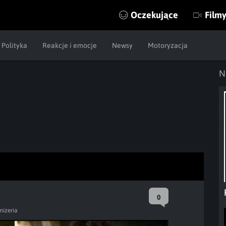
Oczekujące
Film
Polityka
Reakcje i emocje
Newsy
Motoryzacja
N
0
mizeria