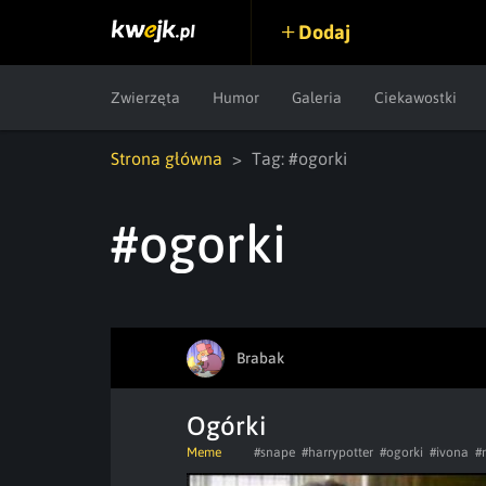
Dodaj
Zwierzęta
Humor
Galeria
Ciekawostki
Strona główna
Tag: #ogorki
#ogorki
Brabak
Ogórki
Meme
#snape
#harrypotter
#ogorki
#ivona
#