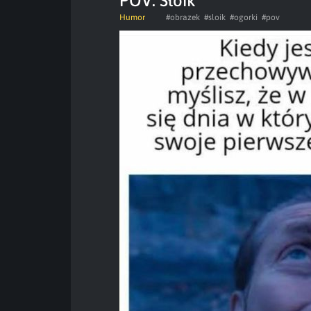
POV: Słoik
Humor
#obrazek
#sloik
#ogorki
#pov