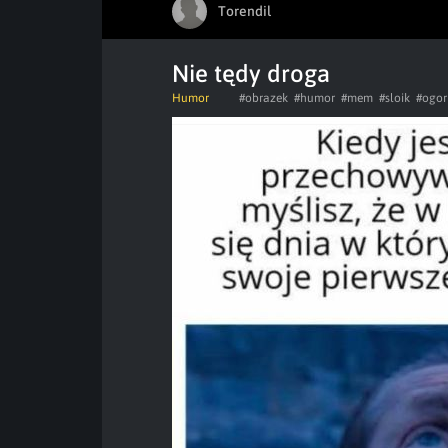
Torendil
Nie tędy droga
Humor
#obrazek
#humor
#mem
#sloik
#ogor