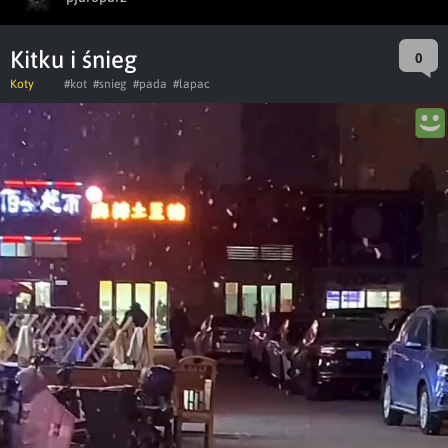
Kitku i śnieg
0
Koty
#kot
#snieg
#pada
#lapac