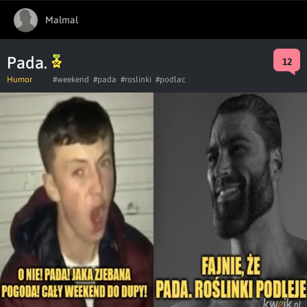
Malmal
Pada.
12
Humor
#weekend
#pada
#roslinki
#podlac