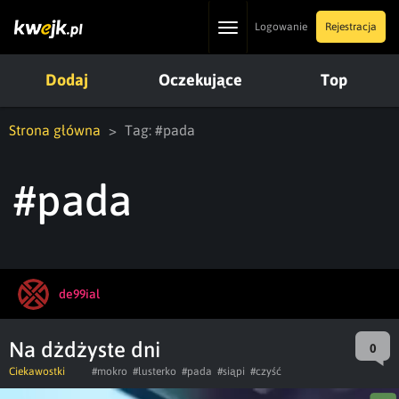
Toggle
Logowanie
Rejestracja
navigation
Dodaj
Oczekujące
Top
Strona główna
Tag: #pada
#pada
de99ial
Na dżdżyste dni
0
Ciekawostki
#mokro
#lusterko
#pada
#siąpi
#czyść