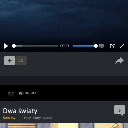
00:13
Play
Enable
PIP
Ent
captions
ful
30
pjuropurz
Dwa światy
5
Komiksy
#psy
#koty
#pada