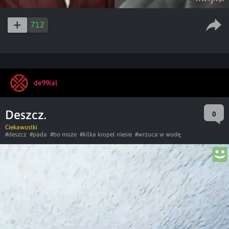
712
de99ial
Deszcz.
0
Ciekawostki
#deszcz
#pada
#bo może
#kilka kropel niesie
#wrzuca w wodę