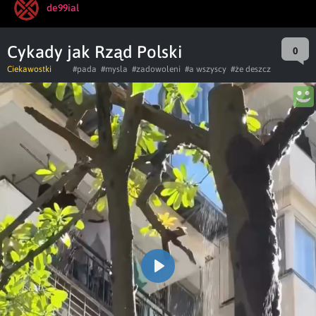
de99ial
Cykady jak Rząd Polski
0
Ciekawostki
#pada
#mysla
#zadowoleni
#a wszyscy
#że deszcz
Play