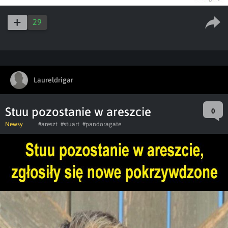
29
Laureldrigar
Stuu pozostanie w areszcie
0
Newsy
#areszt
#stuart
#pandoragate