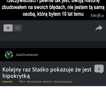
19
JakeDuskwood
Kolejny raz Staśko pokazuje że jest
1
hipokrytką
Internet
#film
#zarabianie
#stasko
#pandoragate