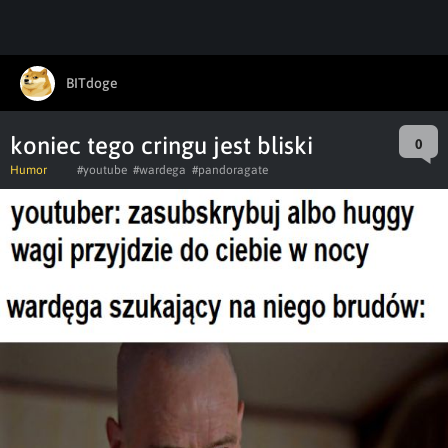
BITdoge
koniec tego cringu jest bliski
0
Humor
#youtube
#wardega
#pandoragate