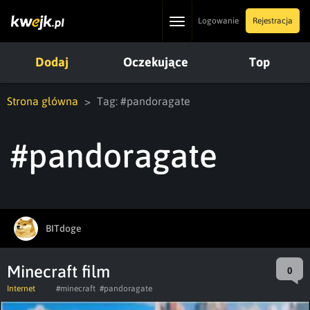
Toggle
Logowanie
Rejestracja
navigation
Dodaj
Oczekujące
Top
Strona główna
Tag: #pandoragate
#pandoragate
BITdoge
Minecraft film
0
Internet
#minecraft
#pandoragate