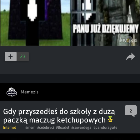
23
Memezis
Gdy przyszedłeś do szkoły z dużą
2
paczką maczug ketchupowych
Internet
#mem
#celebryci
#Boxdel
#sawardega
#pandoragate