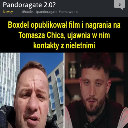
Pandoragate 2.0?
5
Newsy
#Boxdel
#pandoragate
#tomaszchic