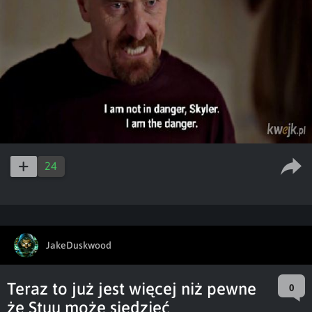
24
JakeDuskwood
Teraz to już jest więcej niż pewne
0
że Stuu może siedzieć