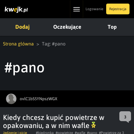
Toggle
Logowanie
Rejestracja
navigation
Dodaj
Oczekujące
Top
Strona główna
Tag: #pano
#pano
ovlC1bS5YNpszWGX
Kiedy chcesz kupić powietrze w
3
opakowaniu, a w nim wafle
Jedzenie i picie
#biedronka
#powietrze
#wafle
#pano
#Powietrze za 3