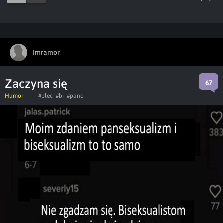
Imramor
Zaczyna się
67
Humor
#plec
#bi
#pano