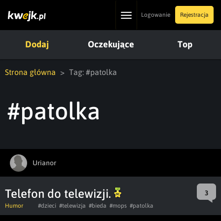
Toggle
Logowanie
Rejestracja
navigation
Dodaj
Oczekujące
Top
Strona główna
Tag: #patolka
#patolka
Urianor
Telefon do telewizji.
3
Humor
#dzieci
#telewizja
#bieda
#mops
#patolka