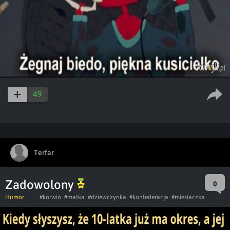
49
Terfar
Zadowolony
0
Humor
#korwin
#matka
#dziewczynka
#konfederacja
#miesiaczka