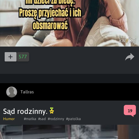
577
Tallras
Sąd rodzinny.
19
Humor
#matka
#sad
#rodzinny
#patolka