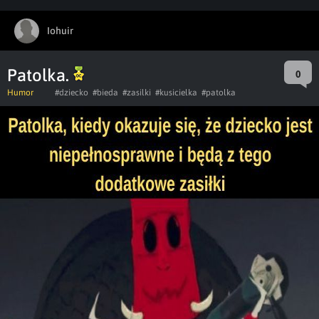
Iohuir
Patolka.
0
Humor
#dziecko
#bieda
#zasilki
#kusicielka
#patolka