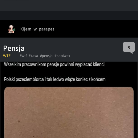
Kijem_w_parapet
Pensja
5
WTF
#wtf
#kasa
#pensja
#napiwek