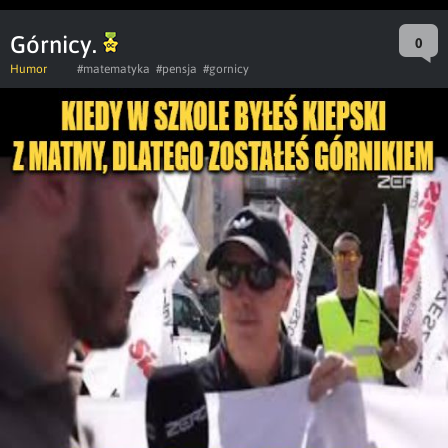
Górnicy.
0
Humor
#matematyka
#pensja
#gornicy