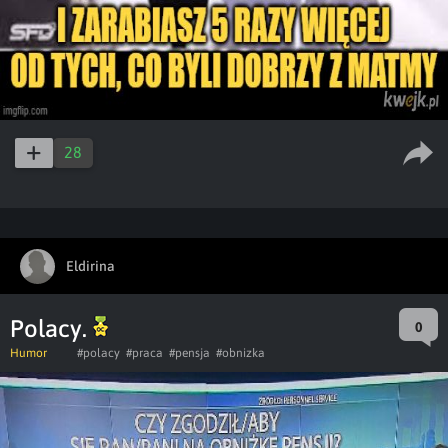
28
Eldirina
Polacy.
0
Humor
#polacy
#praca
#pensja
#obnizka