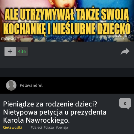
436
Pelavandrel
Pieniądze za rodzenie dzieci?
0
Nietypowa petycja u prezydenta
Karola Nawrockiego.
Ciekawostki
#dzieci
#ciaza
#pensja