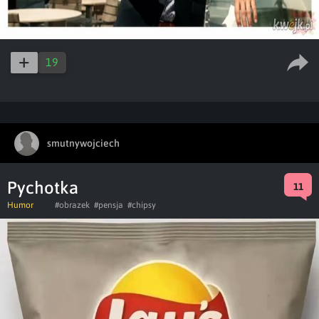
19
smutnywojciech
Pychotka
11
Humor
#obrazek
#pensja
#chipsy