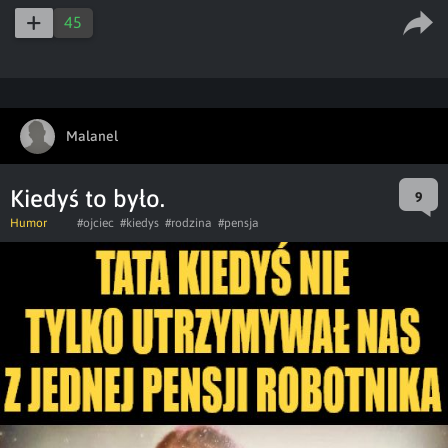
45
Malanel
Kiedyś to było.
9
Humor
#ojciec
#kiedys
#rodzina
#pensja