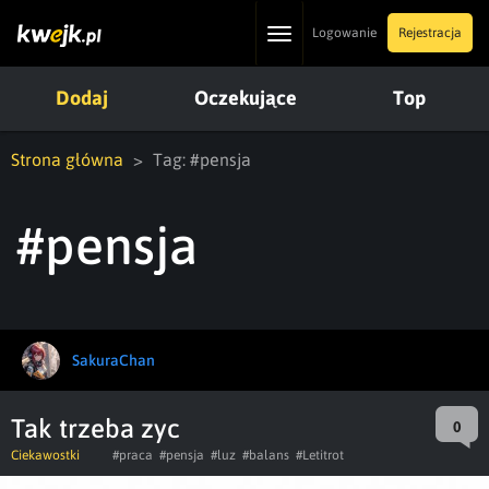
Toggle
Logowanie
Rejestracja
navigation
Dodaj
Oczekujące
Top
Strona główna
Tag: #pensja
#pensja
SakuraChan
Tak trzeba zyc
0
Ciekawostki
#praca
#pensja
#luz
#balans
#Letitrot