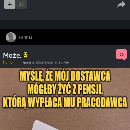
25
Farmal
Może.
22
Humor
#pensja
#dostawca
#napiwek