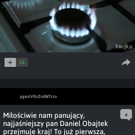
26
pgestVRzZsdWTcto
Miłościwie nam panujący,
4
najjaśniejszy pan Daniel Obajtek
przejmuje kraj! To już pierwsza,