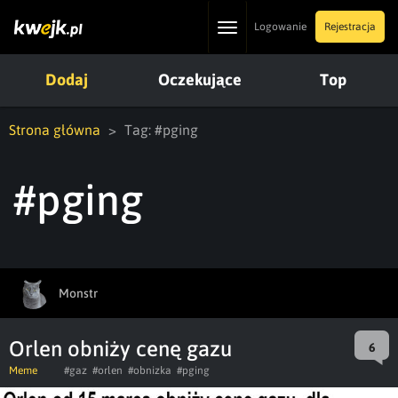
Toggle
Logowanie
Rejestracja
navigation
Dodaj
Oczekujące
Top
Strona główna
Tag: #pging
#pging
Monstr
Orlen obniży cenę gazu
6
Meme
#gaz
#orlen
#obnizka
#pging