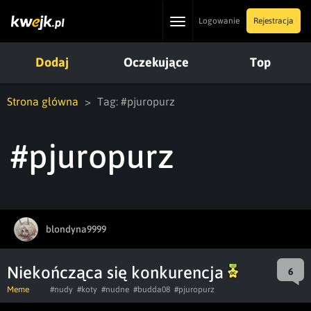
Toggle
Logowanie
Rejestracja
navigation
Dodaj
Oczekujące
Top
Strona główna
Tag: #pjuropurz
#pjuropurz
blondyna9999
Niekończąca się konkurencja
6
Meme
#nudy
#koty
#nudne
#budda08
#pjuropurz