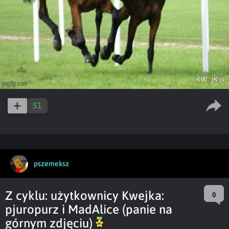
51
pszemeksz
Z cyklu: użytkownicy Kwejka:
0
pjuropurz i MadAlice (panie na
górnym zdjęciu)