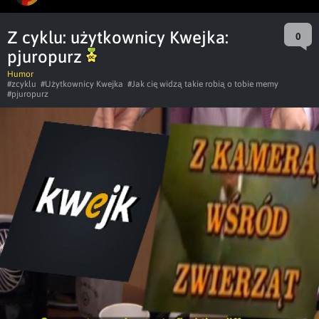
Z cyklu: użytkownicy Kwejka:
0
pjuropurz
Humor
#zcyklu
#Użytkownicy Kwejka
#Jak cię widzą takie robią o tobie memy
#pjuropurz