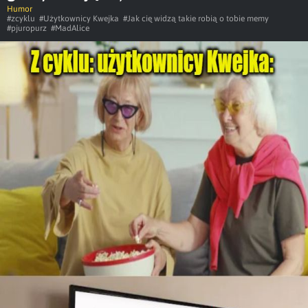
Humor
#zcyklu
#Użytkownicy Kwejka
#Jak cię widzą takie robią o tobie memy
#pjuropurz
#MadAlice