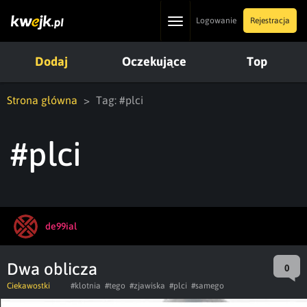
Toggle
Logowanie
Rejestracja
navigation
Dodaj
Oczekujące
Top
Strona główna
Tag: #plci
#plci
de99ial
Dwa oblicza
0
Ciekawostki
#klotnia
#tego
#zjawiska
#plci
#samego