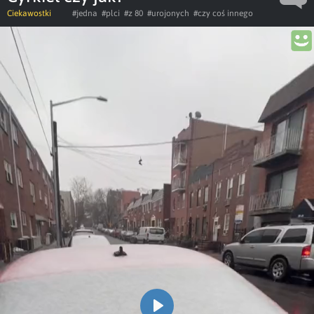
Ciekawostki
#jedna
#plci
#z 80
#urojonych
#czy coś innego