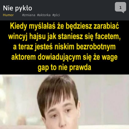
Nie pykło
1
Humor
#zmiana
#aktorka
#plci