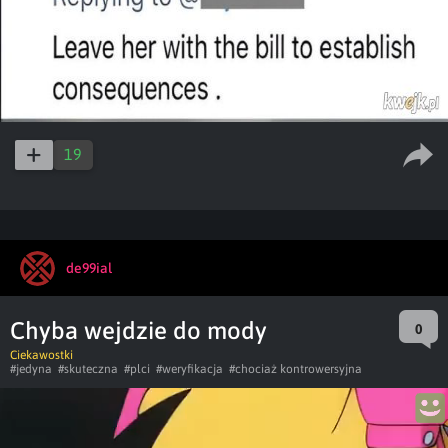
19
de99ial
Chyba wejdzie do mody
0
Ciekawostki
#jedyna
#skuteczna
#plci
#weryfikacja
#chociaż kontrowersyjna