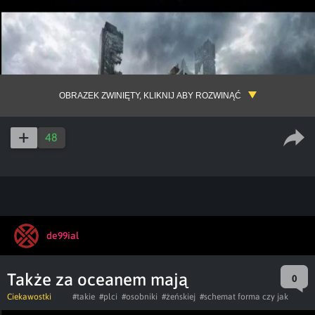
OBRAZEK ZWINIĘTY, KLIKNIJ ABY ROZWINĄĆ
48
de99ial
Także za oceanem mają
0
Ciekawostki
#takie
#plci
#osobniki
#żeńskiej
#schemat forma czy jak