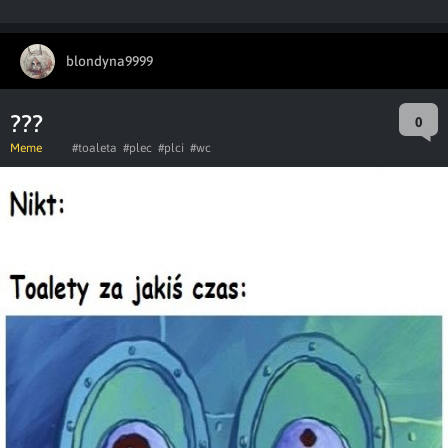
blondyna9999
???
0
Meme
#toaleta
#plec
#plci
#wc