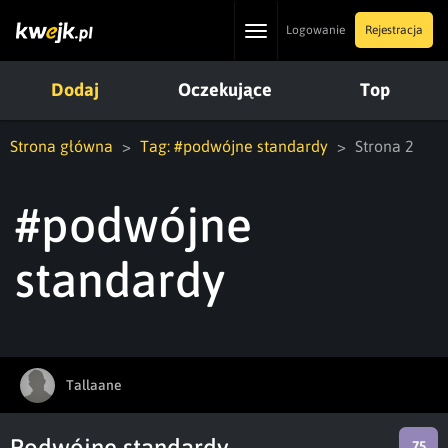
Toggle
Logowanie
Rejestracja
navigation
Dodaj
Oczekujące
Top
Strona główna
Tag: #podwójne standardy
Strona 2
#podwójne
standardy
Tallaane
Podwójne standardy
75