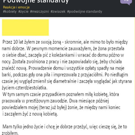
Reakcje i emocje
#kobiety
#zycie
#mezczyzni
#zwiazek
#podwójne standardy