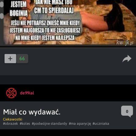
66
de99ial
Miał co wydawać.
0
Ciekawostki
#obrazek
#koles
#podwójne standardy
#ma aparycję
#uczniaka