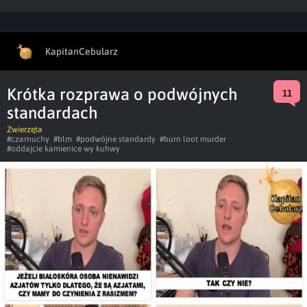
KapitanCebularz
Krótka rozprawa o podwójnych
11
standardach
Zwierzęta
#czarnuchy
#blm
#podwójne standardy
#burn loot murder
#oddajcie kamienice wy kuhwy