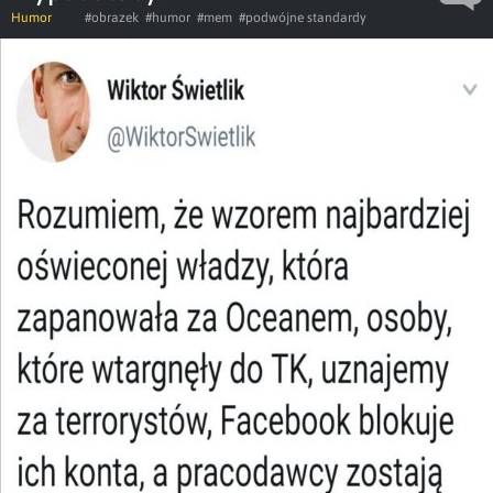
Humor
#obrazek
#humor
#mem
#podwójne standardy