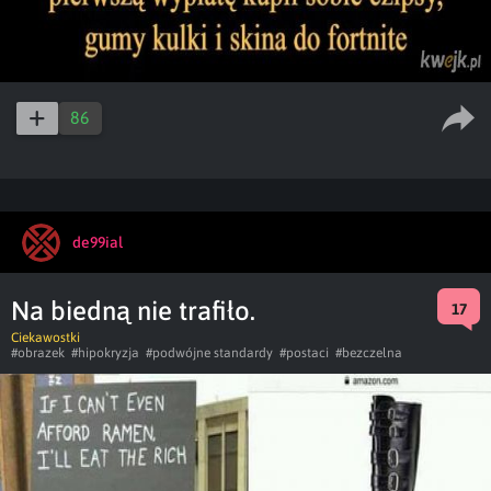
86
de99ial
Na biedną nie trafiło.
17
Ciekawostki
#obrazek
#hipokryzja
#podwójne standardy
#postaci
#bezczelna