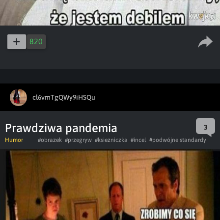
820
cl6vmTgQWy9iHSQu
Prawdziwa pandemia
3
Humor
#obrazek
#przegryw
#ksiezniczka
#incel
#podwójne standardy