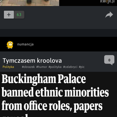
63
numancja
Tymczasem kroolova
0
Polityka
#obrazek
#humor
#polityka
#celebryci
#pic