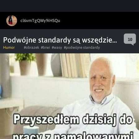
cl6vmTgQWy9iHSQu
Podwójne standardy są wszędzie...
10
Humor
#obrazek
#brwi
#wasy
#podwójne standardy