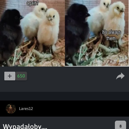
650
Lares12
Wypadałoby....
8