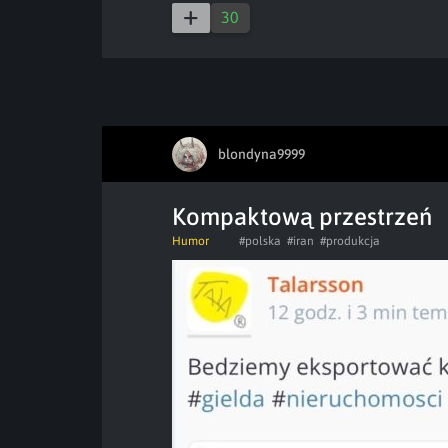
30
blondyna9999
Kompaktową przestrzeń
Humor
#polska
#iran
#produkcja