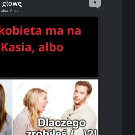
a głowę
9
raina
#imie