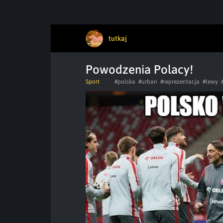
tutkaj
Powodzenia Polacy!
Sport
#polska
#urban
#reprezentacja
#lewy