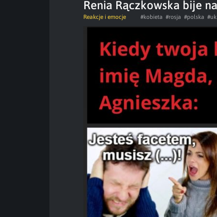
Renia Rączkowska bije n
Reakcje i emocje
#kobieta
#rosja
#polska
#uk