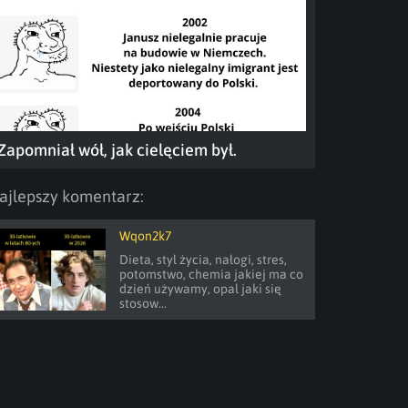
Zapomniał wół, jak cielęciem był.
ajlepszy komentarz:
Wqon2k7
Dieta, styl życia, nałogi, stres, 
potomstwo, chemia jakiej ma co 
dzień używamy, opal jaki się 
stosow...