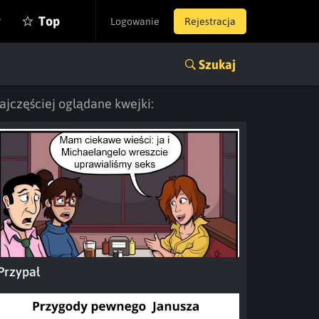
y
Top
Logowanie
Rejestracja
Szukaj
ajczęściej oglądane kwejki:
Przypał