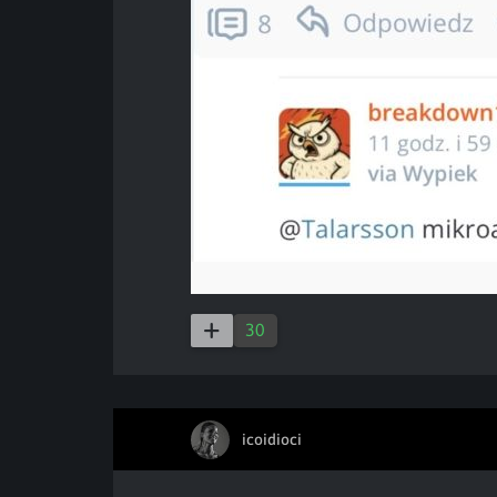
30
icoidioci