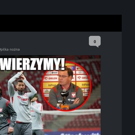
0
#piłka nożna