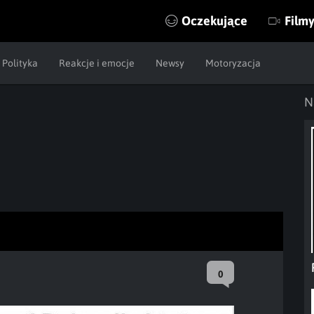
Oczekujące
Film
Polityka
Reakcje i emocje
Newsy
Motoryzacja
N
0