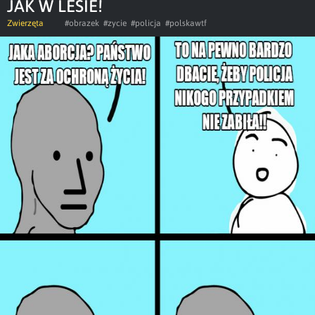
JAK W LESIE!
Zwierzęta
#obrazek
#zycie
#policja
#polskawtf