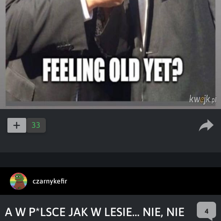
33
czarnykefir
A W P*LSCE JAK W LESIE... NIE, NIE
4