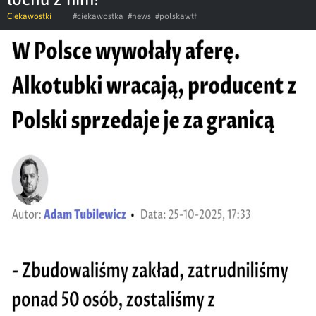
Ciekawostki
#ciekawostka
#news
#polskawtf