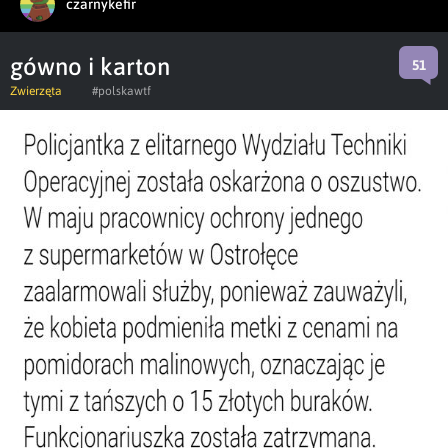
czarnykefir
gówno i karton
51
Zwierzęta
#polskawtf