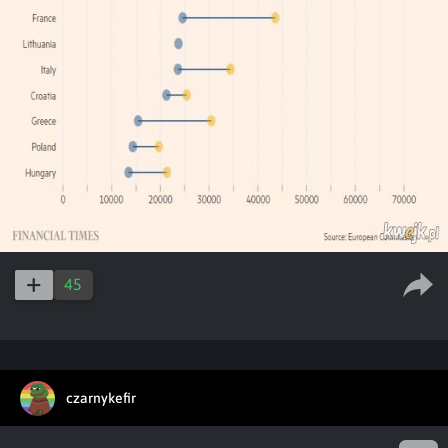
45
czarnykefir