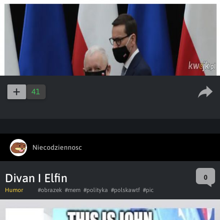
41
Niecodziennosc
Divan I Elfin
0
Humor
#obrazek
#mem
#polityka
#polskawtf
#pic