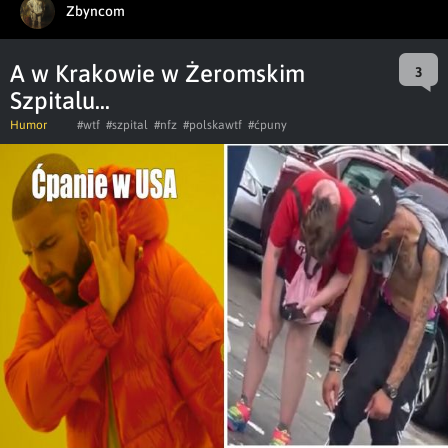
Zbyncom
A w Krakowie w Żeromskim
3
Szpitalu...
Humor
#wtf
#szpital
#nfz
#polskawtf
#ćpuny