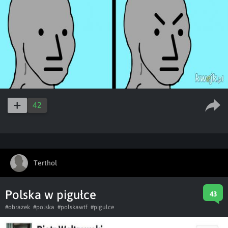
42
Terthol
Polska w pigułce
43
#obrazek
#polska
#polskawtf
#pigulce