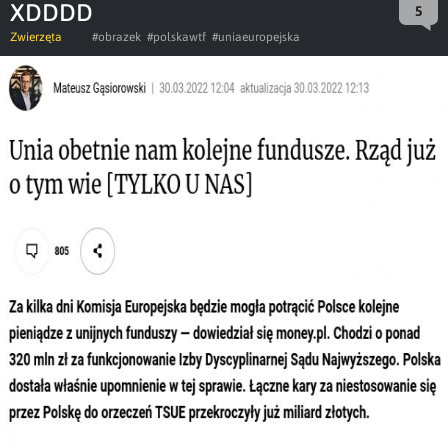
XDDDD
5
Zwierzęta
#obrazek
#polskawtf
#uniaeuropejska