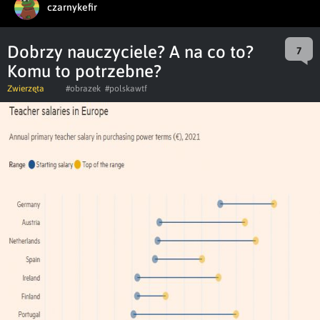
czarnykefir
Dobrzy nauczyciele? A na co to?
7
Komu to potrzebne?
Zwierzęta
#obrazek
#polskawtf