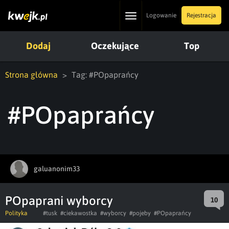
Toggle
Logowanie
Rejestracja
navigation
Dodaj
Oczekujące
Top
Strona główna
Tag: #POpaprańcy
#POpaprańcy
galuanonim33
POpaprani wyborcy
10
Polityka
#tusk
#ciekawostka
#wyborcy
#pojeby
#POpaprańcy