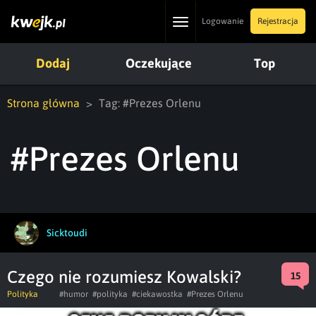
Toggle
Logowanie
Rejestracja
navigation
Dodaj
Oczekujące
Top
Strona główna
Tag: #Prezes Orlenu
#Prezes Orlenu
Sicktoudi
Czego nie rozumiesz Kowalski?
15
Polityka
#humor
#polityka
#ciekawostka
#Prezes Orlenu