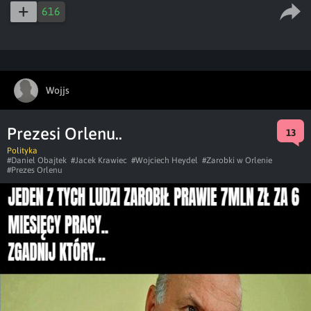
616
Wojjs
Prezesi Orlenu..
13
Polityka
#Daniel Obajtek
#Jacek Krawiec
#Wojciech Heydel
#Zarobki w Orlenie
#Prezes Orlenu