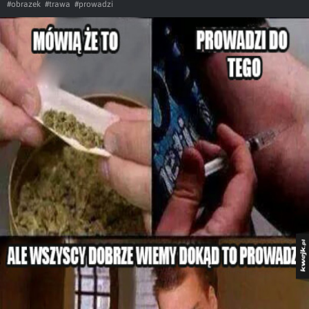
#obrazek
#trawa
#prowadzi