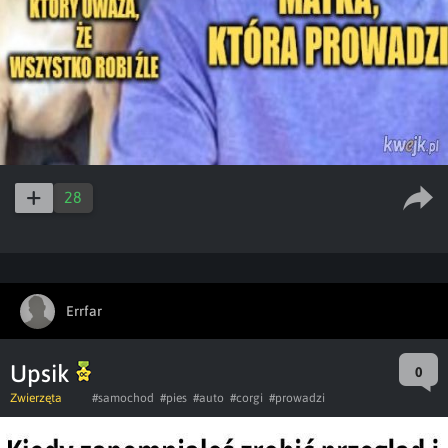
28
Errfar
Upsik
0
Zwierzęta
#samochod
#pies
#auto
#corgi
#prowadzi