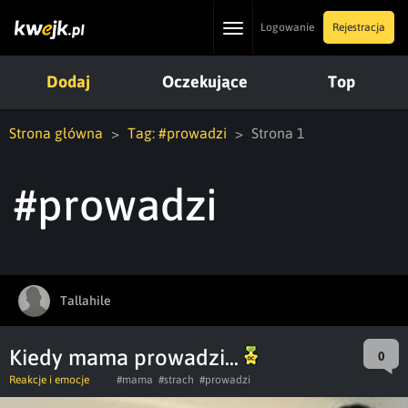
Toggle
Logowanie
Rejestracja
navigation
Dodaj
Oczekujące
Top
Strona główna
Tag: #prowadzi
Strona 1
#prowadzi
Tallahile
Kiedy mama prowadzi...
0
Reakcje i emocje
#mama
#strach
#prowadzi